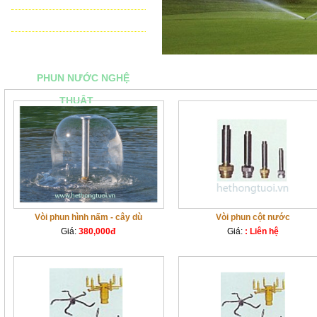
THIẾT BỊ ĐIỀU KHIỂN TỰ ĐỘNG
TƯ VẤN - THIẾT KẾ & THI CÔNG
PHUN NƯỚC NGHỆ
THUẬT
Vòi phun hình nấm - cây dù
Vòi phun cột nước
Giá:
380,000đ
Giá:
: Liên hệ