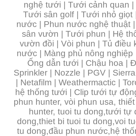
nghệ tưới
|
Tưới cảnh quan
Tưới sân golf
|
Tưới nhỏ giọt
nước
|
Phun nước nghệ thuật
sân vườn
|
Tưới phun
|
Hệ th
vườn đồi
|
Vòi phun
|
Tủ điều 
nước | Màng phủ nông nghiệp 
Ống dẫn tưới | Chậu hoa | Đầ
Sprinkler | Nozzle | PGV | Sierra
| Netafilm | Weathermactic | Toro
hệ thống tưới | Clip tưới tự độn
phun hunter, vòi phun usa, thiết
hunter, tuoi tu dong,tưới tự
dong,thiet bi tuoi tu dong,voi 
tu dong,đầu phun nước,hệ thố