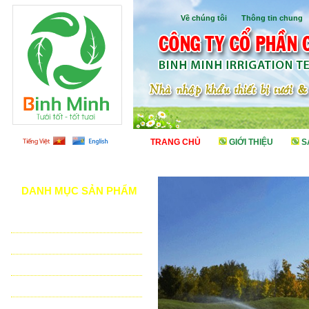
Về chúng tôi
I
Thông tin chung
TRANG CHỦ
GIỚI THIỆU
S
DANH MỤC SẢN PHẨM
TƯỚI CẢNH QUAN
TƯỚI NÔNG NGHIỆP
TƯỚI SÂN VẬN ĐỘNG - GOLF
VẬT TƯ NHÀ KÍNH - NHÀ LƯỚI
HỆ THỐNG LỌC TỰ ĐỘNG