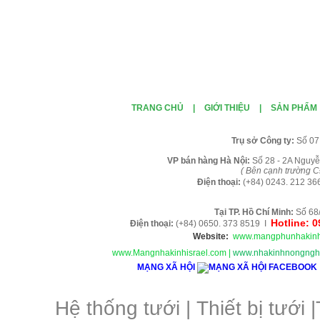
TRANG CHỦ
|
GIỚI THIỆU
|
SẢN PHẨM
Tr
ụ sở Công ty:
Số 07
VP b
án
h
àng
Hà Nội
:
Số 28 - 2A Nguyễ
( B
ên cạnh trường C
Điện thoại:
(+84)
0243. 212 36
Tại TP. H
ồ Chí Minh
:
Số 68
Hotline: 
Điện thoại:
(+84) 0650. 373 8519 I
Website:
www.mangphunhakinh
www.Mangnhakinhisrael.com
|
www.nhakinhnongnghi
MẠNG XÃ HỘI
Hệ thống tưới
|
Thiết bị tưới
|