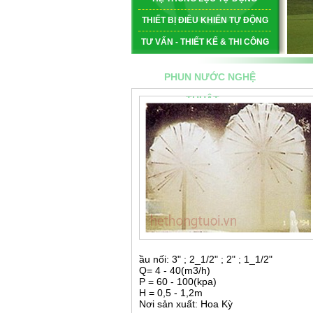
THIẾT BỊ ĐIỀU KHIỂN TỰ ĐỘNG
TƯ VẤN - THIẾT KẾ & THI CÔNG
PHUN NƯỚC NGHỆ
THUẬT
ầu nối: 3" ; 2_1/2" ; 2" ; 1_1/2"
Q= 4 - 40(m3/h)
P = 60 - 100(kpa)
H = 0,5 - 1,2m
Nơi sản xuất: Hoa Kỳ