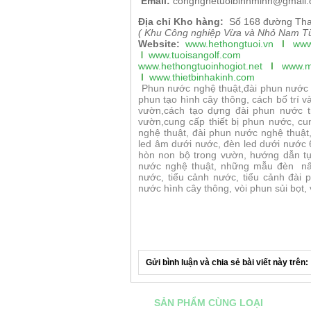
Email:
congnghetuoibinhminh@gmail
Địa chỉ Kho hàng:
Số 168 đường Tha
( Khu Công nghiệp Vừa và Nhỏ Nam Từ
Website:
www.hethongtuoi.vn
I
www
l
www.tuoisangolf.
com
www.hethongtuoinhogiot.net
I
www.m
I
www.thietbinhakinh.com
Phun nước nghệ thuật,đài phun nước 
phun tạo hình cây thông, cách bố trí v
vườn,cách tạo dựng đài phun nước t
vườn,cung cấp thiết bị phun nước, cu
nghệ thuật, đài phun nước nghệ thuậ
led âm dưới nước, đèn led dưới nước 
hòn non bộ trong vườn, hướng dẫn t
nước nghệ thuật, những mẫu đèn nấm 
nước, tiểu cảnh nước, tiểu cảnh đài 
nước hình cây thông, vòi phun sủi bọt, 
Gửi bình luận và chia sẻ bài viết này trên:
SẢN PHẨM CÙNG LOẠI