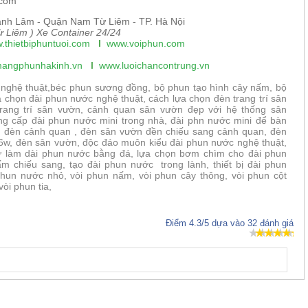
.com
nh Lâm - Quận Nam Từ Liêm - TP. Hà Nội
 Liêm ) Xe Container 24/24
.thietbiphuntuoi.com
I
www.voiphun.com
angphunhakinh.vn
I
www.luoichancontrung.vn
nghệ thuật,béc phun sương đồng, bộ phun tạo hình cây nấm, bộ
à chọn đài phun nước nghệ thuật, cách lựa chọn đèn trang trí sân
rang trí sân vườn, cảnh quan sân vườn đẹp với hệ thống sân
ng cấp đài phun nước mini trong nhà, đài phn nước mini để bàn
t, đèn cảnh quan , đèn sân vườn đền chiếu sang cảnh quan, đèn
6w, đèn sân vườn, độc đáo muôn kiểu đài phun nước nghệ thuật,
ự làm dài phun nước bằng đá, lựa chọn bơm chìm cho đài phun
chiếu sang, tạo đài phun nước trong lành, thiết bị đài phun
phun nước nhỏ, vòi phun nấm, vòi phun cây thông, vòi phun cột
vòi phun tia,
Điểm
4.3
/5 dựa vào
32
đánh giá