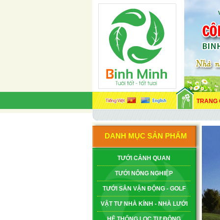
TRANG
DANH MỤC SẢN PHẨM
TƯỚI CẢNH QUAN
TƯỚI NÔNG NGHIỆP
TƯỚI SÂN VẬN ĐỘNG - GOLF
VẬT TƯ NHÀ KÍNH - NHÀ LƯỚI
HỆ THỐNG LỌC TỰ ĐỘNG