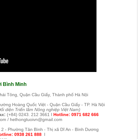
i Bình Minh
Thái Tông, Quận Cầu Giấy, Thành phố Hà Nội
Đường H
oàng Quốc Việt - Quận Cầu Giấy - TP. Hà Nội
Đối diện Triển lãm Nông nghiệp Việt Nam)
x:
(+84) 0243. 212 3661
I
Hotline:
0971 682 666
com /
hethongtuoivn@gmail.com
 2 - Phường Tân Bình - Thị xã Dĩ An - Bình Dương
otline: 0938 261 888
I