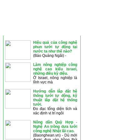
THÔNG TIN MỚI
Hiệu quả của công nghệ
phun tưới tự động tại
nước ta như thế nào?
(Báo Quảng Ngãi) -
Làm nông nghiệp công
nghệ cao kiểu israel,
những điều kỳ diệu.
Ở Israel, nông nghiệp là
lĩnh vực mà
Hướng dẫn lắp đặt hệ
thống tưới tự động, kỹ
thuật lắp đặt hệ thống
tưới.
Đo đạc tổng diện tích và
xác định vị trí ngôi
Nông dân Quỳ Hợp -
Nghệ An trồng dưa lưới
công nghệ Nhật lãi cao.
(Baonghean.vn) - Dù mới
được đưa vào trồng thử