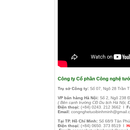
Công ty Cổ phần Công nghệ tướ
Tr
ụ sở Công ty:
Số 07, Ngõ 28 Trần 
VP b
án
h
àng
Hà Nội
:
Số 2, Ngõ 238 
( B
ên cạnh trường CĐ Du lịch Hà Nội, 
Điện thoại:
(+84)
0243. 212 3662 I
Fa
Email:
congnghetuoibinhminh@gmail.
Tại TP. H
ồ Chí Minh
:
Số 68/9 Tân Phú
Điện thoại:
(+84) 0650. 373 8519 I
H