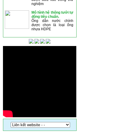
nghiệm
Mô hình hệ thống tưới tự
động tiêu chuẩn.
Ống dẫn nước chính
được chọn là loại ống
nhựa HDPE