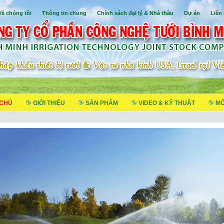
Về chúng tôi
I
Thông tin chung
I
Chính sách đại lý & Nhà thầu
I
Dự án
I
Liên
 CHỦ
GIỚI THIỆU
SẢN PHẨM
VIDEO & KỸ THUẬT
MÔ