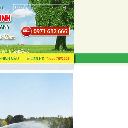
 hệ
 HÌNH MẪU
LIÊN HỆ
Ngày
7/8/2026