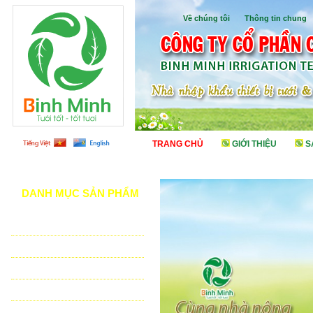
Về chúng tôi
I
Thông tin chung
TRANG CHỦ
GIỚI THIỆU
S
DANH MỤC SẢN PHẨM
TƯỚI CẢNH QUAN
TƯỚI NÔNG NGHIỆP
TƯỚI SÂN VẬN ĐỘNG - GOLF
VẬT TƯ NHÀ KÍNH - NHÀ LƯỚI
HỆ THỐNG LỌC TỰ ĐỘNG