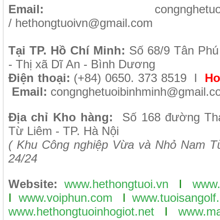
Email:
congnghetu
/
hethongtuoivn@gmail.com
Tại TP. H
ồ Chí Minh
:
Số 68/9 Tân Phú
- Thị xã Dĩ An - Bình Dương
Điện thoại:
(+84) 0650. 373 8519 I
Ho
Email:
congnghetuoibinhminh@gmail.c
Địa chỉ Kho hàng:
Số 168 đường Th
Từ Liêm - TP. Hà Nội
( Khu Công nghiệp Vừa và Nhỏ Nam Từ
24/24
Website:
www.hethongtuoi.vn
I
www.
I
www.voiphun.com
l
www.tuoisangolf.
www.hethongtuoinhogiot.net
I
www.ma