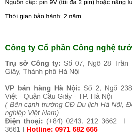
Nguồn cấp: pin 9V (tối đa 2 pin) hoặc năng l
Thời gian bảo hành: 2 năm
Công ty Cổ phần Công nghệ tướ
Tr
ụ sở Công ty:
Số 07, Ngõ 28 Trần
Giấy, Thành phố Hà Nội
VP b
án
h
àng
Hà Nội
:
Số 2, Ngõ 23
Việt - Quận Cầu Giấy - TP. Hà Nội
( B
ên cạnh trường CĐ Du lịch Hà Nội, Đ
nghiệp Việt Nam)
Điện thoại:
(+84)
0243. 212 3662 I
F
3661
I
Hotline:
0971 682 666