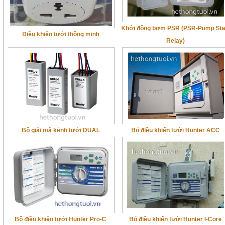
Khởi động bơm PSR (PSR-Pump Sta
Điều khiển tưới thông minh
Relay)
Bộ giải mã kênh tưới DUAL
Bộ điều khiển tưới Hunter ACC
Bộ điều khiển tưới Hunter Pro-C
Bộ điều khiển tưới Hunter I-Core