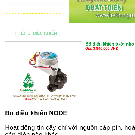
THIẾT BỊ ĐIỀU KHIỂN TỰ ĐỘNG
TƯ VẤN - THIẾT KẾ & THI CÔNG
THIẾT BỊ ĐIỀU KHIỂN
Bộ điều khiển tưới nhỏ
Giá: 3,800,000 VNĐ
Bộ điều khiển NODE
Hoạt động tin cậy chỉ với nguồn cấp pin, h
cấp điện nào khác.