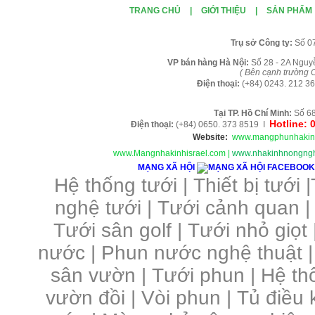
TRANG CHỦ
|
GIỚI THIỆU
|
SẢN PHẨM
Tr
ụ sở Công ty:
Số 0
VP b
án
h
àng
Hà Nội
:
Số 28 - 2A Nguy
( B
ên cạnh trường C
Điện thoại:
(+84)
0243. 212 36
Tại TP. H
ồ Chí Minh
:
Số 68
Hotline: 
Điện thoại:
(+84) 0650. 373 8519 I
Website:
www.mangphunhakin
www.Mangnhakinhisrael.com
|
www.nhakinhnongngh
MẠNG XÃ HỘI
Hệ thống tưới
|
Thiết bị tưới
|
nghệ tưới
|
Tưới cảnh quan
Tưới sân golf
|
Tưới nhỏ giọt
nước
|
Phun nước nghệ thuật
sân vườn
|
Tưới phun
|
Hệ th
vườn đồi
|
Vòi phun
|
Tủ điều 