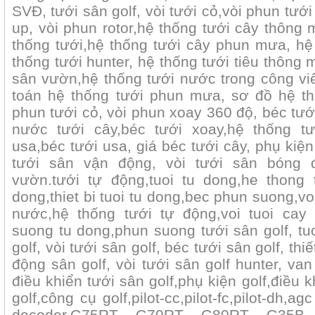
SVĐ, tưới sân golf, vòi tưới cỏ,vòi phun tướ
up, vòi phun rotor,hệ thống tưới cây thông 
thống tưới,hệ thống tưới cây phun mưa, hệ
thống tưới hunter, hệ thống tưới tiêu thông 
sân vườn,hệ thống tưới nước trong công viê
toán hệ thống tưới phun mưa, sơ đồ hệ t
phun tưới cỏ, vòi phun xoay 360 độ, béc tướ
nước tưới cây,béc tưới xoay,hệ thống t
usa,béc tưới usa, giá béc tưới cây, phụ kiện
tưới sân vận động, vòi tưới sân bóng 
vườn.tưới tự động,tuoi tu dong,he thong t
dong,thiet bi tuoi tu dong,bec phun suong,v
nước,hệ thống tưới tự động,voi tuoi cay
suong tu dong,phun suong
tưới sân golf, tu
golf, vòi tưới sân golf, béc tưới sân golf, thiế
động sân golf, vòi tưới sân golf hunter, van
điều khiển tưới sân golf,phụ kiện golf,điều k
golf,công cụ golf,pilot-cc,pilot-fc,pilot-dh,agc
decoder,G75RT, G70RT, G80RT, G35B