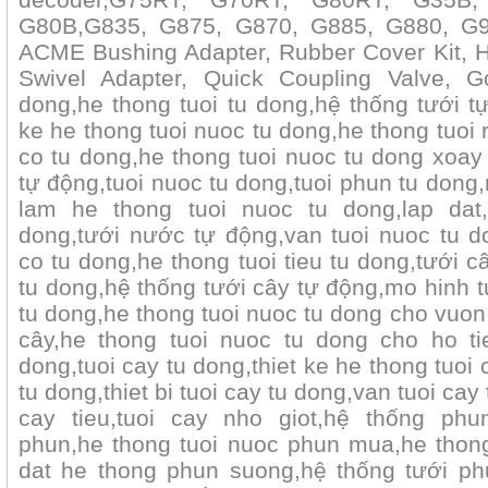
G80B,G835, G875, G870, G885, G880, G99
ACME Bushing Adapter, Rubber Cover Kit, 
Swivel Adapter, Quick Coupling Valve, G
dong,he thong tuoi tu dong,hệ thống tưới tự
ke he thong tuoi nuoc tu dong,he thong tuoi 
co tu dong,he thong tuoi nuoc tu dong xoay
tự động,tuoi nuoc tu dong,tuoi phun tu dong,
lam he thong tuoi nuoc tu dong,lap dat
dong,tưới nước tự động,van tuoi nuoc tu do
co tu dong,he thong tuoi tieu tu dong,tưới c
tu dong,hệ thống tưới cây tự động,mo hinh tu
tu dong,he thong tuoi nuoc tu dong cho vuon 
cây,he thong tuoi nuoc tu dong cho ho ti
dong,tuoi cay tu dong,thiet ke he thong tuoi
tu dong,thiet bi tuoi cay tu dong,van tuoi cay
cay tieu,tuoi cay nho giot,hệ thống ph
phun,he thong tuoi nuoc phun mua,he thon
dat he thong phun suong,hệ thống tưới ph