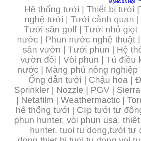
MẠNG XÃ HỘI
Hệ thống tưới
|
Thiết bị tưới
|
nghệ tưới
|
Tưới cảnh quan
Tưới sân golf
|
Tưới nhỏ giọt
nước
|
Phun nước nghệ thuật
sân vườn
|
Tưới phun
|
Hệ th
vườn đồi
|
Vòi phun
|
Tủ điều 
nước | Màng phủ nông nghiệp 
Ống dẫn tưới | Chậu hoa | Đầ
Sprinkler | Nozzle | PGV | Sierra
| Netafilm | Weathermactic | Toro
hệ thống tưới | Clip tưới tự độn
phun hunter, vòi phun usa, thiết
hunter, tuoi tu dong,tưới tự
dong,thiet bi tuoi tu dong,voi 