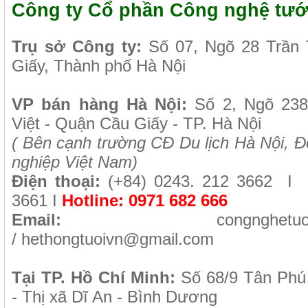
Công ty Cổ phần Công nghệ tướ
Tr
ụ sở Công ty:
Số 07, Ngõ 28 Trần
Giấy, Thành phố Hà Nội
VP b
án
h
àng
Hà Nội
:
Số 2, Ngõ 23
Việt - Quận Cầu Giấy - TP. Hà Nội
( B
ên cạnh trường CĐ Du lịch Hà Nội, Đ
nghiệp Việt Nam)
Điện thoại:
(+84)
0243. 212 3662 I
F
3661
I
Hotline:
0971 682 666
Email:
congnghetu
/
hethongtuoivn@gmail.com
Tại TP. H
ồ Chí Minh
:
Số 68/9 Tân Phú
- Thị xã Dĩ An - Bình Dương