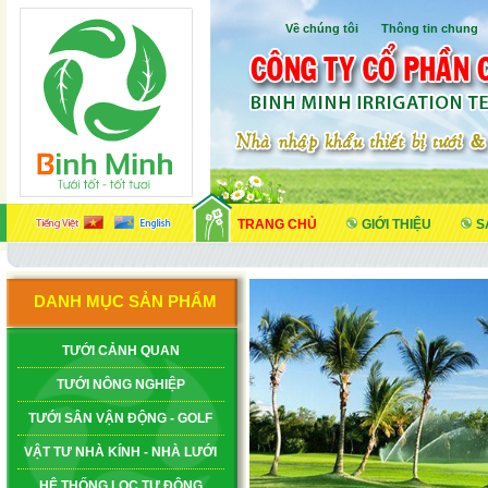
Về chúng tôi
I
Thông tin chung
TRANG CHỦ
GIỚI THIỆU
S
DANH MỤC SẢN PHẨM
TƯỚI CẢNH QUAN
TƯỚI NÔNG NGHIỆP
TƯỚI SÂN VẬN ĐỘNG - GOLF
VẬT TƯ NHÀ KÍNH - NHÀ LƯỚI
HỆ THỐNG LỌC TỰ ĐỘNG