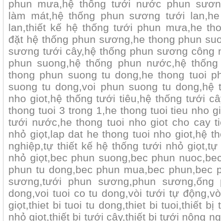
phun mưa,hệ thống tưới nước phun sươn
làm mát,hệ thống phun sương tưới lan,h
lan,thiết kế hệ thống tưới phun mưa,he t
đặt hệ thống phun sương,he thong phun suo
sương tưới cây,hệ thống phun sương công ng
phun suong,hệ thống phun nước,hệ thống
thong phun suong tu dong,he thong tuoi p
suong tu dong,voi phun suong tu dong,hệ t
nho giot,hệ thống tưới tiêu,hệ thống tưới c
thong tuoi 3 trong 1,he thong tuoi tieu nho g
tưới nước,he thong tuoi nho giot cho cay t
nhỏ giọt,lap dat he thong tuoi nho giot,hệ t
nghiệp,tự thiết kế hệ thống tưới nhỏ giọt,t
nhỏ giọt,bec phun suong,bec phun nuoc,be
phun tu dong,bec phun mua,bec phun,bec ph
sương,tưới phun sương,phun sương,ống p
dong,voi tuoi co tu dong,vòi tưới tự động,vò
giọt,thiet bi tuoi tu dong,thiet bi tuoi,thiết bị
nhỏ giọt,thiết bị tưới cây,thiết bị tưới nông