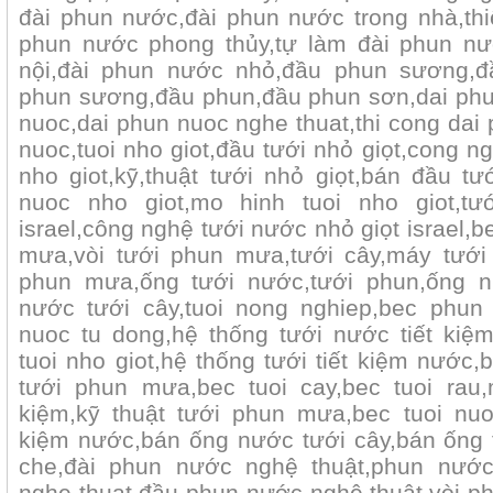
đài phun nước,đài phun nước trong nhà,thi
phun nước phong thủy,tự làm đài phun n
nội,đài phun nước nhỏ,đầu phun sương,đ
phun sương,đầu phun,đầu phun sơn,dai phun
nuoc,dai phun nuoc nghe thuat,thi cong dai
nuoc,tuoi nho giot,đầu tưới nhỏ giọt,cong ng
nho giot,kỹ,thuật tưới nhỏ giọt,bán đầu tướ
nuoc nho giot,mo hinh tuoi nho giot,tư
israel,công nghệ tưới nước nhỏ giọt israel,b
mưa,vòi tưới phun mưa,tưới cây,máy tưới 
phun mưa,ống tưới nước,tưới phun,ống 
nước tưới cây,tuoi nong nghiep,bec phun 
nuoc tu dong,hệ thống tưới nước tiết kiệ
tuoi nho giot,hệ thống tưới tiết kiệm nước,b
tưới phun mưa,bec tuoi cay,bec tuoi rau,
kiệm,kỹ thuật tưới phun mưa,bec tuoi nuoc,
kiệm nước,bán ống nước tưới cây,bán ống tư
che,đài phun nước nghệ thuật,phun nước
nghe thuat,đầu phun nước nghệ thuật,vòi p