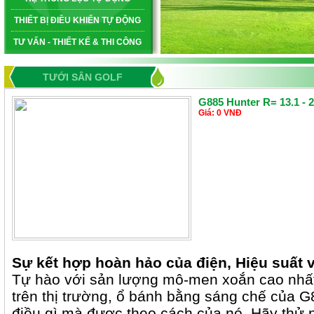
THIẾT BỊ ĐIỀU KHIỂN TỰ ĐỘNG
TƯ VẤN - THIẾT KẾ & THI CÔNG
TƯỚI SÂN GOLF
G885 Hunter R= 13.1 - 
Giá: 0 VNĐ
Sự kết hợp hoàn hảo của điện, Hiệu suất v
Tự hào với sản lượng mô-men xoắn cao nhất 
trên thị trường, ổ bánh bằng sáng chế của G
điều gì mà được theo cách của nó. Hãy thử 