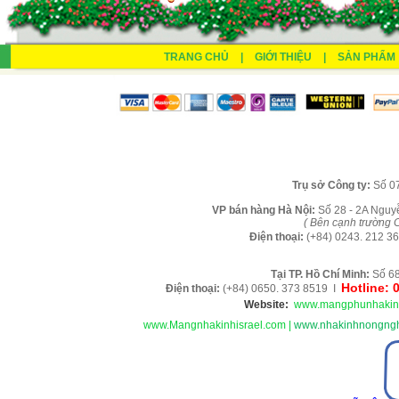
TRANG CHỦ
|
GIỚI THIỆU
|
SẢN PHẨM
Tr
ụ sở Công ty:
Số 0
VP b
án
h
àng
Hà Nội
:
Số 28 - 2A Nguy
( B
ên cạnh trường C
Điện thoại:
(+84)
0243. 212 36
Tại TP. H
ồ Chí Minh
:
Số 68
Hotline: 
Điện thoại:
(+84) 0650. 373 8519 I
Website:
www.mangphunhakin
www.Mangnhakinhisrael.com
|
www.nhakinhnongngh