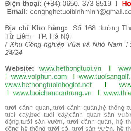
Điện thoại:
(+84) 0650. 373 8519 I
Ho
Email:
congnghetuoibinhminh@gmail.c
Địa chỉ Kho hàng:
Số 168 đường Th
Từ Liêm - TP. Hà Nội
( Khu Công nghiệp Vừa và Nhỏ Nam Từ
24/24
Website:
www.hethongtuoi.vn
I
www
I
www.voiphun.com
l
www.tuoisangolf.
www.hethongtuoinhogiot.net
I
www
I
www.luoichancontrung.vn
I
www.thie
tưới cảnh quan,,tưới cảnh quan,hệ thống tư
tuoi cay,bec tuoi cay,cảnh quan sân vườ
động,tưới sân vườn, tưới cảnh quan, hệ th
công hệ thống tưới cỏ, tưới sân vườn, hệ t