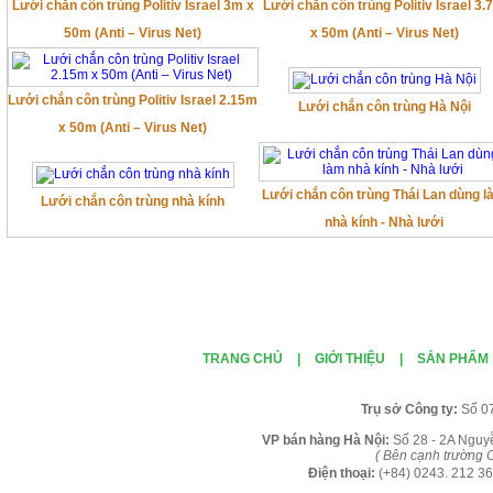
Lưới chắn côn trùng Politiv Israel 3m x
Lưới chắn côn trùng Politiv Israel 3
50m (Anti – Virus Net)
x 50m (Anti – Virus Net)
Lưới chắn côn trùng Politiv Israel 2.15m
Lưới chắn côn trùng Hà Nội
x 50m (Anti – Virus Net)
Lưới chắn côn trùng Thái Lan dùng 
Lưới chắn côn trùng nhà kính
nhà kính - Nhà lưới
TRANG CHỦ
|
GIỚI THIỆU
|
SẢN PHẨM
Tr
ụ sở Công ty:
Số 0
VP b
án
h
àng
Hà Nội
:
Số 28 - 2A Nguy
( B
ên cạnh trường C
Điện thoại:
(+84)
0243. 212 36