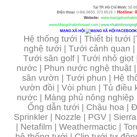
Tại TP. H
ồ Chí Minh
:
Số 68
Hotline: 
Điện thoại:
(+84) 0650. 373 8519 I
Website:
www.mangphunhakin
www.Mangnhakinhisrael.com
|
www.nhakinhnongngh
MẠNG XÃ HỘI
Hệ thống tưới
|
Thiết bị tưới
|
nghệ tưới
|
Tưới cảnh quan
Tưới sân golf
|
Tưới nhỏ giọt
nước
|
Phun nước nghệ thuật
sân vườn
|
Tưới phun
|
Hệ th
vườn đồi
|
Vòi phun
|
Tủ điều 
nước | Màng phủ nông nghiệp 
Ống dẫn tưới | Chậu hoa | Đầ
Sprinkler | Nozzle | PGV | Sierra
| Netafilm | Weathermactic | Toro
hệ thống tưới | Clip tưới tự độn