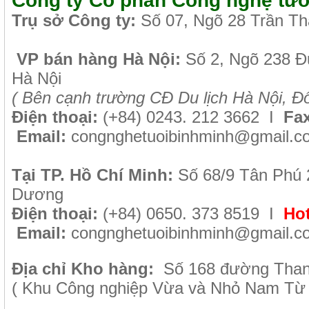
Công ty Cổ phần Công nghệ tướ
Tr
ụ sở Công ty:
Số 07, Ngõ 28 Trần Th
VP b
án
h
àng
Hà Nội
:
Số 2, Ngõ 238 
Hà Nội
( B
ên cạnh trường CĐ Du lịch Hà Nội, Đố
Điện thoại:
(+84)
0243. 212 3662 I
Fax
Email:
congnghetuoibinhminh@gmail.c
Tại TP. H
ồ Chí Minh
:
Số 68/9 Tân Phú 2
Dương
Điện thoại:
(+84) 0650. 373 8519 I
Hot
Email:
congnghetuoibinhminh@gmail.c
Địa chỉ Kho hàng:
Số 168 đường Than
( Khu Công nghiệp Vừa và Nhỏ Nam Từ L