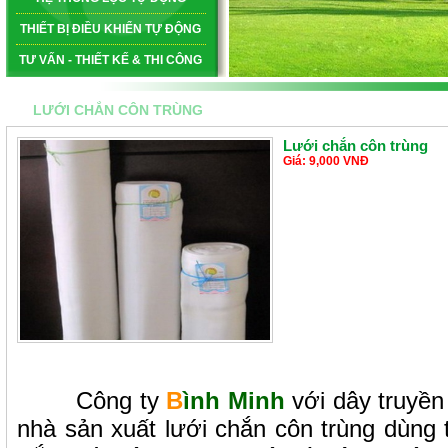
THIẾT BỊ ĐIỀU KHIỂN TỰ ĐỘNG
TƯ VẤN - THIẾT KẾ & THI CÔNG
LƯỚI CHẮN CÔN TRÙNG
Lưới chắn côn trùng
Giá: 9,000 VNĐ
Công ty
B
ình Minh
với dây truyền 
nhà sản xuất lưới chắn côn trùng dùng t