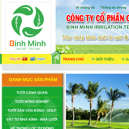
Về chúng tôi
I
Thông tin chung
TRANG CHỦ
GIỚI THIỆU
S
DANH MỤC SẢN PHẨM
TƯỚI CẢNH QUAN
TƯỚI NÔNG NGHIỆP
TƯỚI SÂN VẬN ĐỘNG - GOLF
VẬT TƯ NHÀ KÍNH - NHÀ LƯỚI
HỆ THỐNG LỌC TỰ ĐỘNG