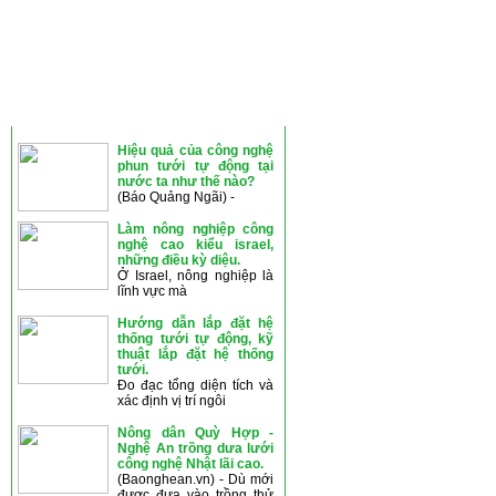
THÔNG TIN MỚI
Hiệu quả của công nghệ
phun tưới tự động tại
nước ta như thế nào?
(Báo Quảng Ngãi) -
Làm nông nghiệp công
nghệ cao kiểu israel,
những điều kỳ diệu.
Ở Israel, nông nghiệp là
lĩnh vực mà
Hướng dẫn lắp đặt hệ
thống tưới tự động, kỹ
thuật lắp đặt hệ thống
tưới.
Đo đạc tổng diện tích và
xác định vị trí ngôi
Nông dân Quỳ Hợp -
Nghệ An trồng dưa lưới
công nghệ Nhật lãi cao.
(Baonghean.vn) - Dù mới
được đưa vào trồng thử