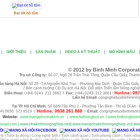
Bạt lót hồ tôm
|
GIỚI THIỆU
|
SẢN PHẨM
|
VIDEO & KỸ THUẬT
|
MÔ HÌNH MẪU
© 2012 by Binh Minh Corporat
Tr
ụ sở Công ty:
Số 07, Ngõ 28 Trần Thái Tông, Quận Cầu Giấy, Thành
án
h
àng
Hà Nội
:
Số 28 - 2A Nguyễn Khả Trạc - Phường Mai Dịch - Quận Cầu Giấy 
( B
ên cạnh trường CĐ Du lịch Hà Nội, Đối diện Triển lãm Nông nghi
Hotline:
097
Điện thoại:
(+84)
0243. 212 3662 I
Fax:
(+84) 0243. 212 3661
I
Liên hệ
Email:
congnghetuoibinhminh
Tại TP. H
ồ Chí Minh
:
Số 68/9 Tân Phú 2 - Phường Tân Bình - Thị xã Dĩ An 
Hotline: 0938 261 888
4) 0650. 373 8519 I
I
Email:
congnghetuoibinhminh
Website:
www.mangphunhakinh.vn
|
www.hethongtuoi.vn
I w
ww.hethongtuoinh
srael.com
|
www.nhakinhnongnghiep.net/
|
www.mangnhakinhnongnghiep.vn/
|
www
ỘI
nh
|
Tưới tự động
|
Công nghệ tưới
|
Tưới cảnh quan
|
Tưới phong cảnh
|
Tưới nôn