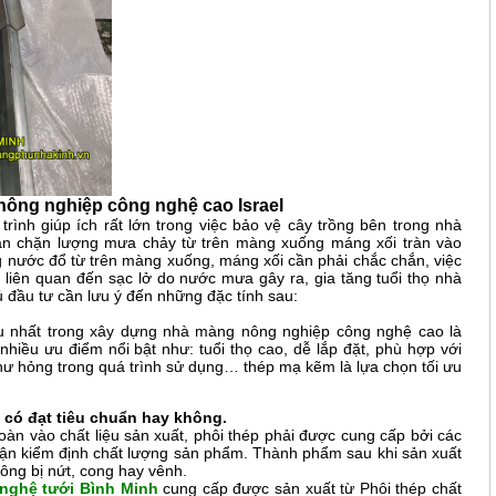
nông nghiệp công nghệ cao Israel
rình giúp ích rất lớn trong việc bảo vệ cây trồng bên trong nhà
ăn chặn lượng mưa chảy từ trên màng xuống máng xối tràn vào
g nước đổ từ trên màng xuống, máng xối cần phải chắc chắn, việc
liên quan đến sạc lở do nước mưa gây ra, gia tăng tuổi thọ nhà
 đầu tư cần lưu ý đến những đặc tính sau:
u nhất trong xây dựng nhà màng nông nghiệp công nghệ cao là
nhiều ưu điểm nổi bật như: tuổi thọ cao, dễ lắp đặt, phù hợp với
ư hỏng trong quá trình sử dụng… thép mạ kẽm là lựa chọn tối ưu
 có đạt tiêu chuẩn hay không.
àn vào chất liệu sản xuất, phôi thép phải được cung cấp bởi các
hận kiểm định chất lượng sản phẩm. Thành phẩm sau khi sản xuất
ng bị nứt, cong hay vênh.
nghệ tưới Bình Minh
cung cấp được sản xuất từ Phôi thép chất