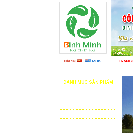
TRANG
DANH MỤC SẢN PHẨM
TƯỚI CẢNH QUAN
TƯỚI NÔNG NGHIỆP
TƯỚI SÂN VẬN ĐỘNG - GOLF
VẬT TƯ NHÀ KÍNH - NHÀ LƯỚI
HỆ THỐNG LỌC TỰ ĐỘNG