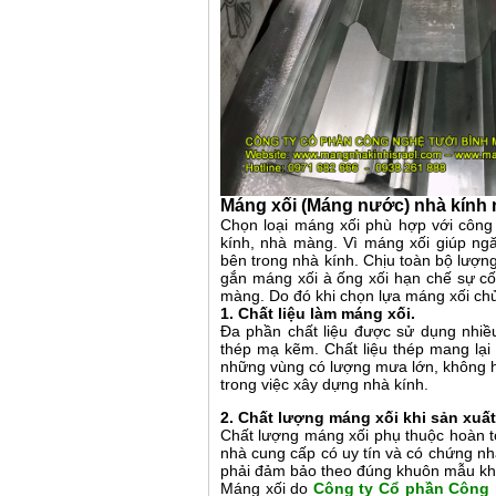
Máng xối (Máng nước) nhà kính 
Chọn loại máng xối phù hợp với công t
kính, nhà màng. Vì máng xối giúp ng
bên trong nhà kính. Chịu toàn bộ lượn
gắn máng xối à ống xối hạn chế sự cố 
màng. Do đó khi chọn lựa máng xối chủ
1. Chất liệu làm máng xối.
Đa phần chất liệu được sử dụng nhiề
thép mạ kẽm. Chất liệu thép mang lại 
những vùng có lượng mưa lớn, không h
trong việc xây dựng nhà kính.
2. Chất lượng máng xối khi sản xuất
Chất lượng máng xối phụ thuộc hoàn to
nhà cung cấp có uy tín và có chứng n
phải đảm bảo theo đúng khuôn mẫu khô
Máng xối do
Công ty Cổ phần Công 