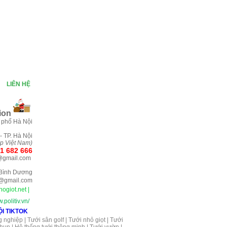
|
LIÊN HỆ
i
on
 phố Hà Nội
- TP. Hà Nội
ệp Việt Nam)
1 682 666
@gmail.com
- Bình Dương
@gmail.com
ogiot.net
|
.politiv.vn/
g nghiệp
|
Tưới sân golf
|
Tưới nhỏ giọt
|
Tưới