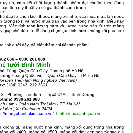
 uy tín, cam kết chất lượng thành phẩm đạt chuẩn, theo đúng
bảo tính mỹ thuật và có giá thành cạnh tranh.
t kế.
 chủ đầu tư chọn kích thước máng xối nhỏ, vào mùa mưa lớn nước
n tượng rò rỉ và nước mưa tràn vào bên trong nhà kính. Điều này
rồng. Việc tính toán lượng mưa và lượng nước tràn từ trên màng
ày giúp chủ đầu tư dễ dàng chọn lựa kích thước máng xối phù hợp
 link dưới đây, để biết thêm chi tiết sản phẩm:
682 666
– 0938 261 888
hệ tưới Bình Minh
hái Tông, Quận Cầu Giấy, Thành phố Hà Nội
ường Hoàng Quốc Việt - Quận Cầu Giấy - TP. Hà Nội
Đối diện Triển lãm Nông nghiệp Việt Nam)
x:
(+84) 0243. 212 3661
2 - Phường Tân Bình - Thị xã Dĩ An - Bình Dương
otline: 0938 261 888
nh Lâm - Quận Nam Từ Liêm - TP. Hà Nội
 Liêm ) Xe Container 24/24
ps://mangphunhakinh.com.vn/
I
http://tuoicanhquan.vn
không gỉ, máng nước nhà kính, máng xối dùng trong nhà trông
máng xối k400, máng xối k500, máng xối dày đẹp,nẹp ziggag giá