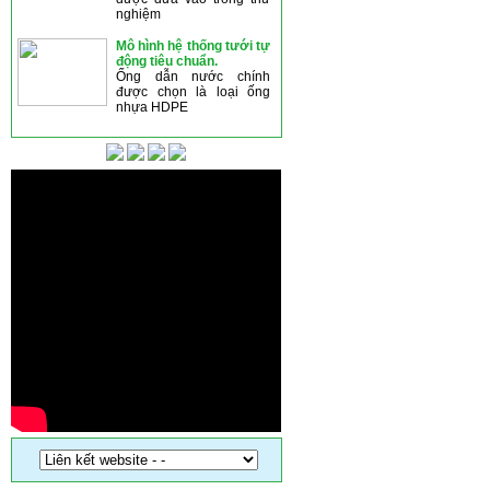
nghiệm
Mô hình hệ thống tưới tự
động tiêu chuẩn.
Ống dẫn nước chính
được chọn là loại ống
nhựa HDPE