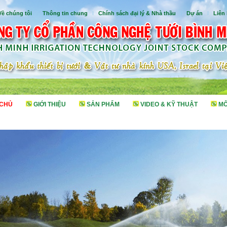
Về chúng tôi
I
Thông tin chung
I
Chính sách đại lý & Nhà thầu
I
Dự án
I
Liên
 CHỦ
GIỚI THIỆU
SẢN PHẨM
VIDEO & KỸ THUẬT
MÔ