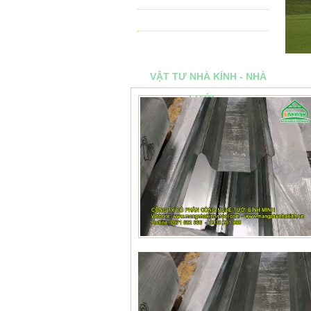
THIẾT BỊ ĐIỀU KHIỂN TỰ ĐỘNG
TƯ VẤN - THIẾT KẾ & THI CÔNG
VẬT TƯ NHÀ KÍNH - NHÀ
LƯỚI