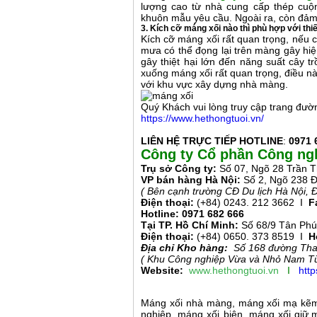
lượng cao từ nhà cung cấp thép cuộn
khuôn mẫu yêu cầu. Ngoài ra, còn đảm 
3. Kích cỡ máng xối nào thì phù hợp với thiế
Kích cỡ máng xối rất quan trọng, nếu
mưa có thể đọng lại trên màng gây hiệ
gây thiệt hại lớn đến năng suất cây t
xuống máng xối rất quan trọng, điều n
với khu vực xây dựng nhà màng.
Quý Khách vui lòng truy cập trang đường
https://www.hethongtuoi.vn/
LIÊN HỆ TRỰC TIẾP HOTLINE
:
0971 
Công ty Cổ phần Công ng
Trụ sở Công ty:
Số 07, Ngõ 28 Trần T
VP bán hàng
Hà Nội:
Số 2, Ngõ 238 Đ
( Bên cạnh trường CĐ Du lịch Hà Nội, 
Điện thoại:
(+84) 0243. 212 3662 I
Fa
Hotline:
0971 682 666
Tại TP. Hồ Chí Minh:
Số 68/9 Tân Phú 
Điện thoại:
(+84) 0650. 373 8519 I
H
Địa chỉ Kho hàng:
Số 168 đường Tha
( Khu Công nghiệp Vừa và Nhỏ Nam Từ
Website:
www.hethongtuoi.vn
I
htt
Máng xối nhà màng, máng xối mạ kẽm 
nghiệp, máng xối biên, máng xối giữ,