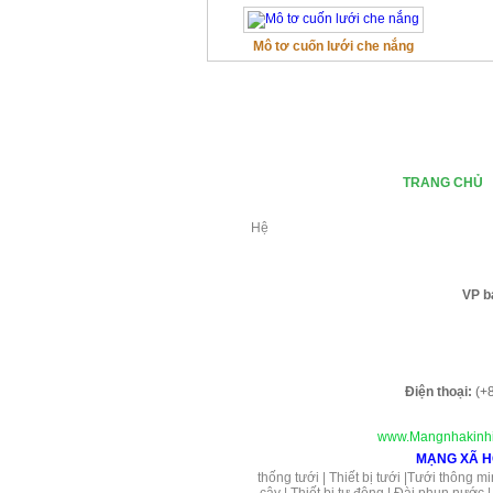
Mô tơ cuốn lưới che nắng
TRANG CHỦ
Hệ
VP b
Điện thoại:
(+8
www.Mangnhakinhi
MẠNG XÃ H
thống tưới
|
Thiết bị tưới
|
Tưới thông mi