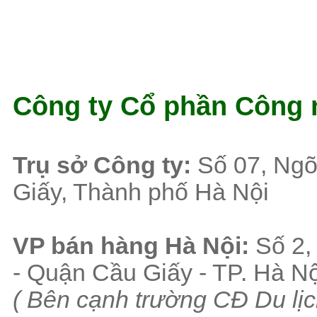
Công ty Cổ phần Công 
Tr
ụ sở Công ty:
Số 07, Ngõ
Giấy, Thành phố Hà Nội
VP b
án
h
àng
Hà Nội
:
Số 2,
- Quận Cầu Giấy - TP. Hà Nộ
( B
ên cạnh trường CĐ Du lịc