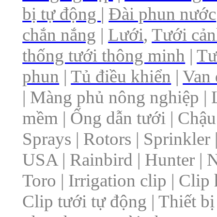
bị tự động
|
Đài phun nước
chắn nắng
|
Lưới
,
Tưới cả
thống tưới thông minh
|
Tư
phun
|
Tủ điều khiển
|
Van 
| Màng phủ nông nghiệp | 
mềm | Ống dẫn tưới | Chậu 
Sprays | Rotors | Sprinkler |
USA | Rainbird | Hunter | N
Toro | Irrigation clip | Cli
Clip tưới tự động | Thiết 