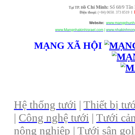
ồ Chí Minh
:
Số 68/9 Tân 
Tại TP. H
Điện thoại:
(+84) 0650. 373 8519 I
Website:
www.mangphunha
www.Mangnhakinhisrael.com
|
www.nhakinhnong
MẠNG XÃ HỘI
Hệ thống tưới
|
Thiết bị tướ
|
Công nghệ tưới
|
Tưới cả
nông nghiệp
|
Tưới sân go