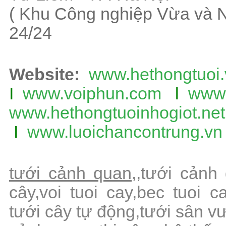
( Khu Công nghiệp Vừa và 
24/24
Website:
www.hethongtuoi.
I
www.voiphun.com
l
www.
www.hethongtuoinhogiot.net
I
www.luoichancontrung.vn
tưới cảnh quan,,
tưới cảnh
cây,voi tuoi cay,bec tuoi
tưới cây tự động,tưới sân v