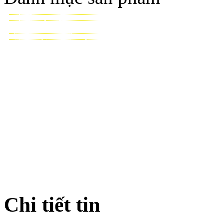
TƯỚI CẢNH QUAN
TƯỚI NÔNG NGHIỆP
TƯỚI SÂN VẬN ĐỘNG - GOLF
VẬT TƯ NHÀ KÍNH - NHÀ LƯỚI
HỆ THỐNG LỌC TỰ ĐỘNG
THIẾT BỊ ĐIỀU KHIỂN TỰ ĐỘNG
TƯ VẤN - THIẾT KẾ & THI CÔNG
Chi tiết tin