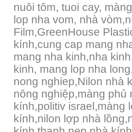
nuôi tôm, tuoi cay, màn
lop nha vom, nhà vòm,
Film,GreenHouse Plast
kính,cung cap mang nha
mang nha kinh,nha kinh
kinh, mang lop nha lon
nong nghiep,Nilon nhà 
nông nghiệp,màng phủ 
kính,politiv israel,màng
kính,nilon lợp nhà lồng,
kính,thanh nẹp nhà kín