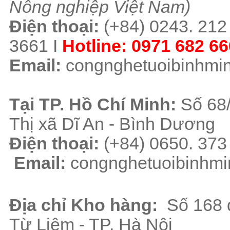
Nông nghiệp Việt Nam)
Điện thoại:
(+84)
0243. 212
3661
I
Hotline:
0971 682 66
Email:
congnghetuoibinhm
Tại TP. H
ồ Chí Minh
:
Số 68
Thị xã Dĩ An - Bình Dương
Điện thoại:
(+84) 0650. 37
Email:
congnghetuoibinhm
Địa chỉ Kho hàng:
Số 168 
Từ Liêm - TP. Hà Nội