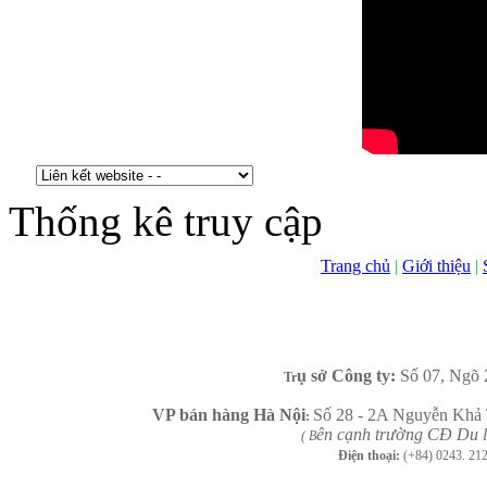
Thống kê truy cập
Trang chủ
|
Giới thiệu
|
ụ sở Công ty:
Số 07, Ngõ 
Tr
VP b
án
h
àng
Hà Nội
Số 28 - 2A Nguyễn Khả 
:
ên cạnh trường CĐ Du l
( B
Điện thoại:
(+84)
0243. 21