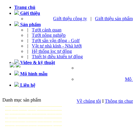
Trang chủ
Giới thiệu
Giới thiệu công ty
|
Giới thiệu sản phẩm
Sản phẩm
|
Tưới cảnh quan
|
Tưới nông nghiệp
|
Tưới sân vận động - Golf
|
Vật tư nhà kính - Nhà lưới
|
Hệ thống lọc tự động
|
Thiết bị điều khiển tự động
Video & kỹ thuật
Mô hình mẫu
Mô 
Liên hệ
Danh mục sản phẩm
Về chúng tôi
I
Thông tin chu
TƯỚI CẢNH QUAN
TƯỚI NÔNG NGHIỆP
TƯỚI SÂN VẬN ĐỘNG - GOLF
VẬT TƯ NHÀ KÍNH - NHÀ LƯỚI
HỆ THỐNG LỌC TỰ ĐỘNG
THIẾT BỊ ĐIỀU KHIỂN TỰ ĐỘNG
TƯ VẤN - THIẾT KẾ & THI CÔNG