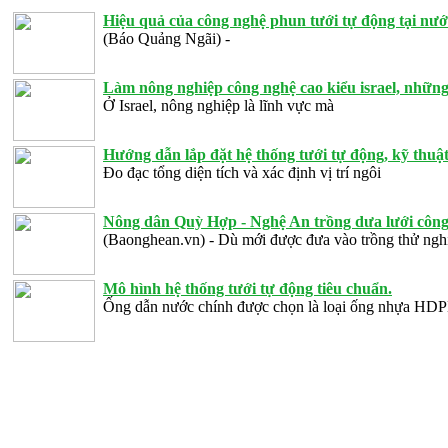
Hiệu quả của công nghệ phun tưới tự động tại nướ
(Báo Quảng Ngãi) -
Làm nông nghiệp công nghệ cao kiểu israel, những
Ở Israel, nông nghiệp là lĩnh vực mà
Hướng dẫn lắp đặt hệ thống tưới tự động, kỹ thuật 
Đo đạc tổng diện tích và xác định vị trí ngôi
Nông dân Quỳ Hợp - Nghệ An trồng dưa lưới công 
(Baonghean.vn) - Dù mới được đưa vào trồng thử ng
Mô hình hệ thống tưới tự động tiêu chuẩn.
Ống dẫn nước chính được chọn là loại ống nhựa HD