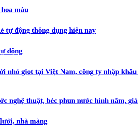
à hoa màu
chè tự động thông dụng hiện nay
tự động
i nhỏ giọt tại Việt Nam, công ty nhập khẩu t
ước nghệ thuật, béc phun nước hình nấm, gi
 lưới, nhà màng