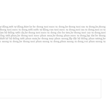
tự động,tưới tự động,thiet ke he thong tuoi nuoc tu dong,he thong tuoi rau tu dong,he,thong
thong tuoi nuoc tu dong,tưới nước tự động,van tuoi nuoc tu dong,tuoi rau tu dong,tuoi co tu
làm hệ thống tưới cây,he thong tuoi nuoc tu dong cho ho tieu,he thong tuoi cay tu dong,tuoi
ệ thống tưới phun,he thong tuoi nuoc phun mua,he thong phun nuoc tu dong,lap dat he thong
thiết kế hệ thống tưới phun mưa,he thong may phun suong,lắp đặt hệ thống phun sương,he
un suong tu dong,he thong tuoi phun suong tu dong,phun suong tu dong,voi phun suong tu