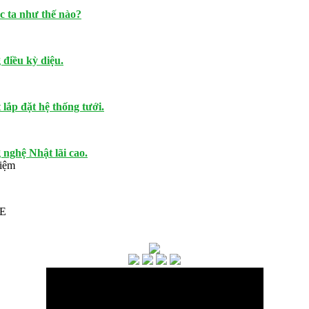
c ta như thế nào?
 điều kỳ diệu.
lắp đặt hệ thống tưới.
nghệ Nhật lãi cao.
hiệm
PE