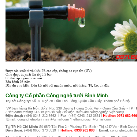
Được sản xuất từ vật liệu PE cao cấp, chống tia cực tím (UV)
Chịu được áp suất lên tới 5.5 bar
Có thể lắp ngầm hoặc nổi
Bảo hành 03 năm
Đầy đủ phụ kiện: Đầu kết nối với nguồn nước, nối thẳng, Tê, Co, bịt đầu
Công ty Cổ phần Công nghệ tưới Bình Minh
.
Tr
ụ sở Công ty:
Số 07, Ngõ 28 Trần Thái Tông, Quận Cầu Giấy, Thành phố Hà Nội
VP b
án
h
àng
Hà Nội
:
Số 2, Ngõ 238 Đường H
oàng Quốc Việt - Quận Cầu Giấy - TP. H
( B
ên cạnh trường CĐ Du lịch Hà Nội, Đối diện Triển lãm Nông nghiệp Việt Nam)
Điện thoại:
(+84)
0243. 212 3662 I
Fax:
(+84) 0243. 212 3661
I
Hotline:
0971 682 666
Email:
congnghetuoibinhminh@gmail.com /
hethongtuoivn@gmail.com
Tại TP. H
ồ Chí Minh
:
Số 68/9 Tân Phú 2 - Phường Tân Bình - Thị xã Dĩ An - Bình Dươn
Điện thoại:
(+84) 0650. 373 8519 I
Hotline: 0938 261 888
I
Email:
congnghetuoibin