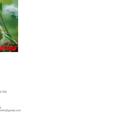
à Nội
g
hminh@gmail.com