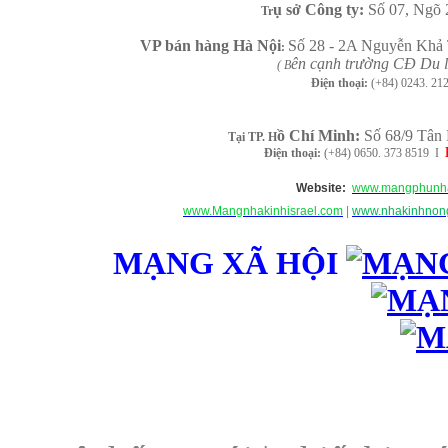
ụ sở Công ty:
Số 07, Ngõ 
Tr
VP b
án
h
àng
Hà Nội
Số 28 - 2A Nguyễn Khả 
:
ên cạnh trường CĐ Du l
( B
Điện thoại:
(+84)
0243. 21
ồ Chí Minh
:
Số 68/9 Tân 
Tại TP. H
Điện thoại:
(+84) 0650. 373 8519 I
Website:
www.mangphunha
www.Mangnhakinhisrael.com
|
www.nhakinhnong
MẠNG XÃ HỘI