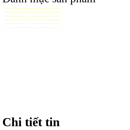
TƯỚI CẢNH QUAN
TƯỚI NÔNG NGHIỆP
TƯỚI SÂN VẬN ĐỘNG - GOLF
VẬT TƯ NHÀ KÍNH - NHÀ LƯỚI
HỆ THỐNG LỌC TỰ ĐỘNG
THIẾT BỊ ĐIỀU KHIỂN TỰ ĐỘNG
TƯ VẤN - THIẾT KẾ & THI CÔNG
Chi tiết tin