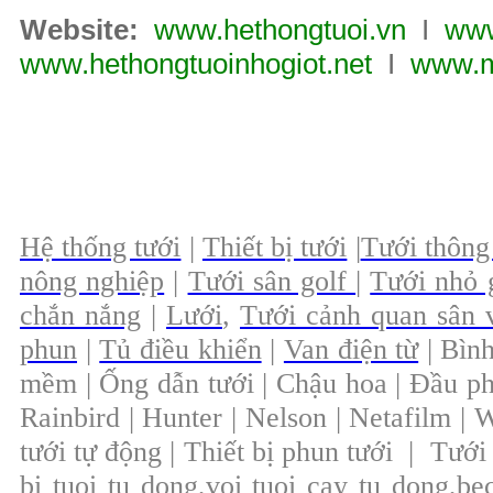
Website:
www.hethongtuoi.vn
I
www
www.hethongtuoinhogiot.net
I
www.m
Hệ thống tưới
|
Thiết bị tưới
|
Tưới thông
nông nghiệp
|
Tưới sân golf
|
Tưới nhỏ 
chắn nắng
|
Lưới
,
Tưới cảnh quan sân
phun
|
Tủ điều khiển
|
Van điện từ
| Bìn
mềm | Ống dẫn tưới | Chậu hoa | Đầu phun
Rainbird | Hunter | Nelson | Netafilm | W
tưới tự động | Thiết bị phun tưới | Tưới 
bi tuoi tu dong,voi tuoi cay tu dong,