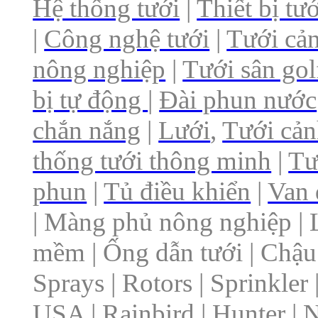
Hệ thống tưới
|
Thiết bị tướ
|
Công nghệ tưới
|
Tưới cả
nông nghiệp
|
Tưới sân go
bị tự động
|
Đài phun nước
chắn nắng
|
Lưới
,
Tưới cả
thống tưới thông minh
|
Tư
phun
|
Tủ điều khiển
|
Van 
| Màng phủ nông nghiệp | 
mềm | Ống dẫn tưới | Chậu 
Sprays | Rotors | Sprinkler |
USA | Rainbird | Hunter | N