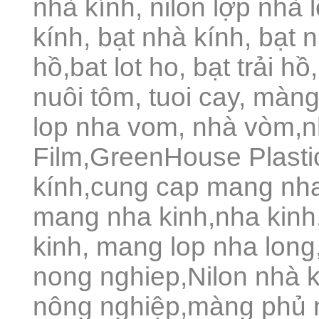
nhà kính, nilon lợp nhà 
kính, bạt nhà kính, bạt n
hồ,bat lot ho, bạt trải h
nuôi tôm, tuoi cay, màn
lop nha vom, nhà vòm,
Film,GreenHouse Plast
kính,cung cap mang nha
mang nha kinh,nha kinh
kinh, mang lop nha lon
nong nghiep,Nilon nhà 
nông nghiệp,màng phủ 