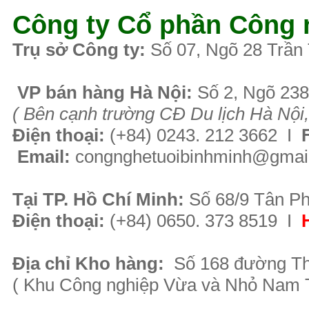
Công ty Cổ phần Công 
Tr
ụ sở Công ty:
Số 07, Ngõ 28 Trần
VP b
án
h
àng
Hà Nội
:
Số 2, Ngõ 23
( B
ên cạnh trường CĐ Du lịch Hà Nội,
Điện thoại:
(+84)
0243. 212 3662 I
F
Email:
congnghetuoibinhminh@gmai
Tại TP. H
ồ Chí Minh
:
Số 68/9 Tân Ph
Điện thoại:
(+84) 0650. 373 8519 I
Địa chỉ Kho hàng:
Số 168 đường Th
( Khu Công nghiệp Vừa và Nhỏ Nam T