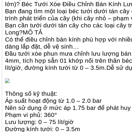
lớn)? Béc Tưới Xòe Điều Chỉnh Bán Kính L
Bạn đang tìm một loại béc tưới dưới tán cây
trình phát triển của cây (khi cây nhỏ – phạm 
Bạn cần tưới dưới tán cây cho các loại cây
Long?MÔ TẢ
Có thể điều chỉnh bán kính phù hợp với nhiều 
dàng lắp đặt, dễ vệ sinh…
Đầu tưới xòe phun mưa chỉnh lưu lượng bán
4mm, tích hợp sẵn 01 khớp nối trên thân béc
lít/giờ, đường kính tưới từ 0 – 3.5m.Dễ sử d
Thông số kỹ thuật:
Áp suất hoạt động từ 1.0 – 2.0 bar
Nên sử dụng ở mức áp 1.75 bar để phát huy t
Phạm vi phủ: 360°
Lưu lượng: 0 – 75 lít/giờ
Đường kính tưới: 0 – 3.5m