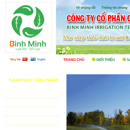
Về chúng tôi
I
Thông tin chung
TRANG CHỦ
GIỚI THIỆU
S
DANH MỤC SẢN PHẨM
TƯỚI CẢNH QUAN
TƯỚI NÔNG NGHIỆP
TƯỚI SÂN VẬN ĐỘNG - GOLF
VẬT TƯ NHÀ KÍNH - NHÀ LƯỚI
HỆ THỐNG LỌC TỰ ĐỘNG