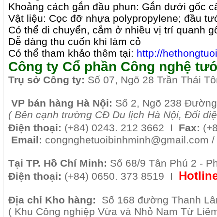
Khoảng cách gắn đầu phun: Gắn dưới gốc c
Vật liệu: Cọc đỡ nhựa polypropylene; đầu t
Có thể di chuyển, cắm ở nhiều vị trí quanh g
Dễ dàng thu cuốn khi làm cỏ
Có thể tham khảo thêm tại:
http://hethongtuoi
Công ty Cổ phần Công nghệ tướ
Tr
ụ sở Công ty:
Số 07, Ngõ 28 Trần Thái T
VP b
án
h
àng
Hà Nội
:
Số 2, Ngõ 238 Đường
( B
ên cạnh trường CĐ Du lịch Hà Nội, Đối di
Điện thoại:
(+84)
0243. 212 3662 I
Fax:
(+
Email:
congnghetuoibinhminh@gmail.com 
Tại TP. H
ồ Chí Minh
:
Số 68/9 Tân Phú 2 - P
Hotlin
Điện thoại:
(+84) 0650. 373 8519 I
Địa chỉ Kho hàng:
Số 168 đường Thanh Lâm
( Khu Công nghiệp Vừa và Nhỏ Nam Từ Liêm 