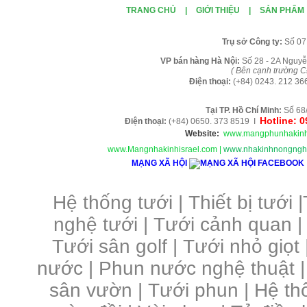
TRANG CHỦ
|
GIỚI THIỆU
|
SẢN PHẨM
Tr
ụ sở Công ty:
Số 07
VP b
án
h
àng
Hà Nội
:
Số 28 - 2A Nguyễ
( B
ên cạnh trường C
Điện thoại:
(+84)
0243. 212 36
Tại TP. H
ồ Chí Minh
:
Số 68
Hotline: 
Điện thoại:
(+84) 0650. 373 8519 I
Website:
www.mangphunhakinh
www.Mangnhakinhisrael.com
|
www.nhakinhnongnghi
MẠNG XÃ HỘI
Hệ thống tưới
|
Thiết bị tưới
|
nghệ tưới
|
Tưới cảnh quan
Tưới sân golf
|
Tưới nhỏ giọt
nước
|
Phun nước nghệ thuật
sân vườn
|
Tưới phun
|
Hệ th