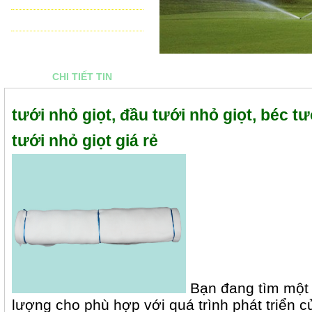
THIẾT BỊ ĐIỀU KHIỂN TỰ ĐỘNG
TƯ VẤN - THIẾT KẾ & THI CÔNG
CHI TIẾT TIN
tưới nhỏ giọt, đầu tưới nhỏ giọt, béc tư
tưới nhỏ giọt giá rẻ
Bạn đang tìm một l
lượng cho phù hợp với quá trình phát triển c