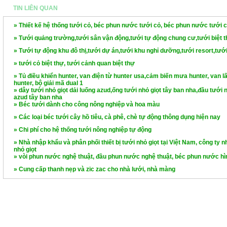
TIN LIÊN QUAN
» Thiết kế hệ thống tưới cỏ, béc phun nước tưới cỏ, béc phun nước tưới c
» Tưới quảng trường,tưới sân vận động,tưới tự động chung cư,tưới biệt th
» Tưới tự động khu đô thị,tưới dự án,tưới khu nghỉ dưỡng,tưới resort,tưới
» tưới cỏ biệt thự, tưới cảnh quan biệt thự
» Tủ điều khiển hunter, van điện từ hunter usa,cảm biến mưa hunter, van 
hunter, bộ giải mã dual 1
» dây tưới nhỏ giọt dải luống azud,ống tưới nhỏ giọt tây ban nha,đầu tưới n
azud tây ban nha
» Béc tưới dành cho công nông nghiệp và hoa màu
» Các loại béc tưới cây hồ tiêu, cà phê, chè tự động thông dụng hiện nay
» Chi phí cho hệ thống tưới nông nghiệp tự động
» Nhà nhập khẩu và phân phối thiết bị tưới nhỏ giọt tại Việt Nam, công ty nh
nhỏ giọt
» vòi phun nước nghệ thuật, đầu phun nước nghệ thuật, béc phun nước hì
» Cung cấp thanh nẹp và zic zac cho nhà lưới, nhà màng