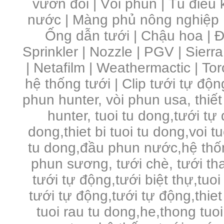
vườn đồi
|
Vòi phun
|
Tủ điều 
nước | Màng phủ nông nghiệp 
Ống dẫn tưới | Chậu hoa | Đầ
Sprinkler | Nozzle | PGV | Sierra
| Netafilm | Weathermactic | Toro
hệ thống tưới | Clip tưới tự độn
phun hunter, vòi phun usa, thiết
hunter, tuoi tu dong,tưới tự
dong,thiet bi tuoi tu dong,voi 
tu dong,đầu phun nước,hệ thố
phun sương, tưới chè, tưới tha
tưới tự động,tưới biệt thự,tuo
tưới tự động,tưới tự động,thie
tuoi rau tu dong,he,thong tuo