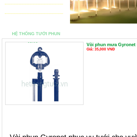
THIẾT BỊ ĐIỀU KHIỂN TỰ ĐỘNG
TƯ VẤN - THIẾT KẾ & THI CÔNG
HỆ THỐNG TƯỚI PHUN
MƯA
Vòi phun mưa Gyronet -
Giá: 35,000 VNĐ