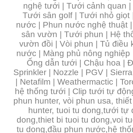
nghệ tưới
|
Tưới cảnh quan
Tưới sân golf
|
Tưới nhỏ giọt
nước
|
Phun nước nghệ thuật
sân vườn
|
Tưới phun
|
Hệ th
vườn đồi
|
Vòi phun
|
Tủ điều 
nước | Màng phủ nông nghiệp 
Ống dẫn tưới | Chậu hoa | Đầ
Sprinkler | Nozzle | PGV | Sierra
| Netafilm | Weathermactic | Toro
hệ thống tưới | Clip tưới tự độn
phun hunter, vòi phun usa, thiết
hunter, tuoi tu dong,tưới tự
dong,thiet bi tuoi tu dong,voi 
tu dong,đầu phun nước,hệ thố