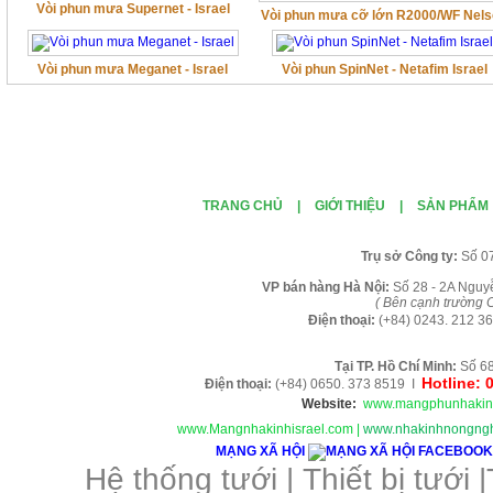
Vòi phun mưa Supernet - Israel
Vòi phun mưa cỡ lớn R2000/WF Nel
Vòi phun mưa Meganet - Israel
Vòi phun SpinNet - Netafim Israel
TRANG CHỦ
|
GIỚI THIỆU
|
SẢN PHẨM
Tr
ụ sở Công ty:
Số 0
VP b
án
h
àng
Hà Nội
:
Số 28 - 2A Nguy
( B
ên cạnh trường C
Điện thoại:
(+84)
0243. 212 36
Tại TP. H
ồ Chí Minh
:
Số 68
Hotline: 
Điện thoại:
(+84) 0650. 373 8519 I
Website:
www.mangphunhakin
www.Mangnhakinhisrael.com
|
www.nhakinhnongngh
MẠNG XÃ HỘI
Hệ thống tưới
|
Thiết bị tưới
|