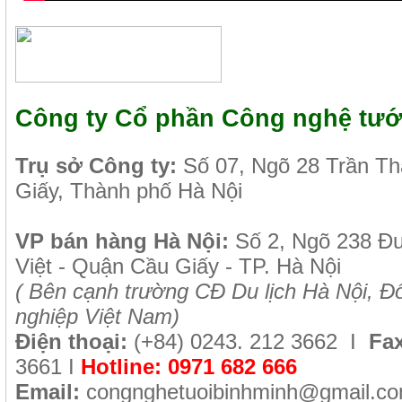
Công ty Cổ phần Công nghệ tướ
Tr
ụ sở Công ty:
Số 07, Ngõ 28 Trần T
Giấy, Thành phố Hà Nội
VP b
án
h
àng
Hà Nội
:
Số 2, Ngõ 238 Đ
Việt - Quận Cầu Giấy - TP. Hà Nội
( B
ên cạnh trường CĐ Du lịch Hà Nội, Đố
nghiệp Việt Nam)
Điện thoại:
(+84)
0243. 212 3662 I
Fax
3661
I
Hotline:
0971 682 666
Email:
congnghetuoibinhminh@gmail.c