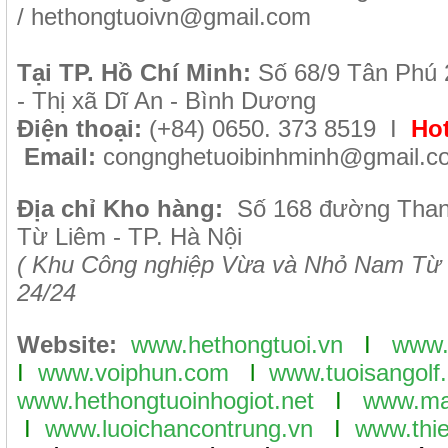
/
hethongtuoivn@gmail.com
Tại TP. H
ồ Chí Minh
:
Số 68/9 Tân Phú 
- Thị xã Dĩ An - Bình Dương
Điện thoại:
(+84) 0650. 373 8519 I
Hot
Email:
congnghetuoibinhminh@gmail.c
Địa chỉ Kho hàng:
Số 168 đường Tha
Từ Liêm - TP. Hà Nội
( Khu Công nghiệp Vừa và Nhỏ Nam Từ 
24/24
Website:
www.hethongtuoi.vn
I
www.
I
www.voiphun.com
l
www.tuoisangolf.
www.hethongtuoinhogiot.net
I
www.ma
I
www.luoichancontrung.vn
I
www.thie