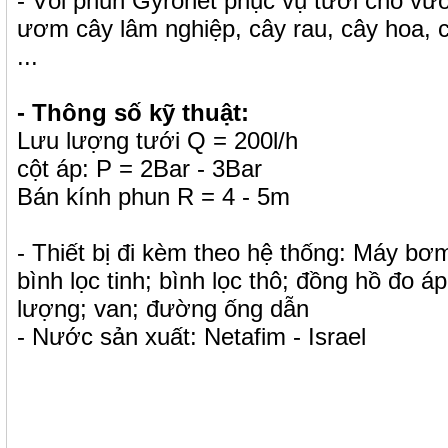
- Vòi phun Gyronet phục vụ tưới cho vườ
ươm cây lâm nghiệp, cây rau, cây hoa, 
...
- Thông số kỹ thuật:
Lưu lượng tưới Q = 200l/h
cột áp: P = 2Bar - 3Bar
Bán kính phun R = 4 - 5m
- Thiết bị đi kèm theo hệ thống: Máy bơm
bình lọc tinh; bình lọc thô; đồng hồ đo á
lượng; van; đường ống dẫn
- Nước sản xuất: Netafim - Israel