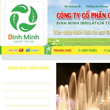
Về chúng tôi
I
Thông tin chung
TRANG CHỦ
GIỚI THIỆU
S
DANH MỤC SẢN PHẨM
TƯỚI CẢNH QUAN
TƯỚI NÔNG NGHIỆP
TƯỚI SÂN VẬN ĐỘNG - GOLF
VẬT TƯ NHÀ KÍNH - NHÀ LƯỚI
HỆ THỐNG LỌC TỰ ĐỘNG