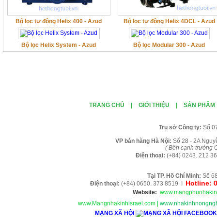
Bộ lọc tự động Helix 400 - Azud
Bộ lọc tự động Helix 4DCL - Azud
Bộ lọc Helix System - Azud
Bộ lọc Modular 300 - Azud
TRANG CHỦ
|
GIỚI THIỆU
|
SẢN PHẨM
Tr
ụ sở Công ty:
Số 0
VP b
án
h
àng
Hà Nội
:
Số 28 - 2A Nguy
( B
ên cạnh trường C
Điện thoại:
(+84)
0243. 212 36
Tại TP. H
ồ Chí Minh
:
Số 68
Hotline: 
Điện thoại:
(+84) 0650. 373 8519 I
Website:
www.mangphunhakin
www.Mangnhakinhisrael.com
|
www.nhakinhnongngh
MẠNG XÃ HỘI