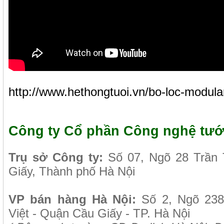
http://www.hethongtuoi.vn/bo-loc-modul
Công ty Cổ phần Công nghệ tướ
Tr
ụ sở Công ty:
Số 07, Ngõ 28 Trần
Giấy, Thành phố Hà Nội
VP b
án
h
àng
Hà Nội
:
Số 2, Ngõ 23
Việt - Quận Cầu Giấy - TP. Hà Nội