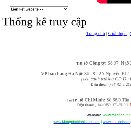
Thống kê truy cập
Trang chủ
|
Giới thiệu
|
ụ sở Công ty:
Số 07, Ngõ 
Tr
VP b
án
h
àng
Hà Nội
Số 28 - 2A Nguyễn Khả 
:
ên cạnh trường CĐ Du l
( B
Điện thoại:
(+84)
0243. 21
ồ Chí Minh
:
Số 68/9 Tân 
Tại TP. H
Điện thoại:
(+84) 0650. 373 8519 I
Website:
www.mangphunha
www.Mangnhakinhisrael.com
|
www.nhakinhnong