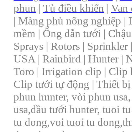
phun
|
Tủ điều khiển
|
Van 
| Màng phủ nông nghiệp | 
mềm | Ống dẫn tưới | Chậu 
Sprays | Rotors | Sprinkler |
USA | Rainbird | Hunter | N
Toro | Irrigation clip | Cli
Clip tưới tự động | Thiết 
phun hunter, vòi phun usa, 
usa,đầu tưới hunter, tuoi t
tu dong,voi tuoi tu dong,thi