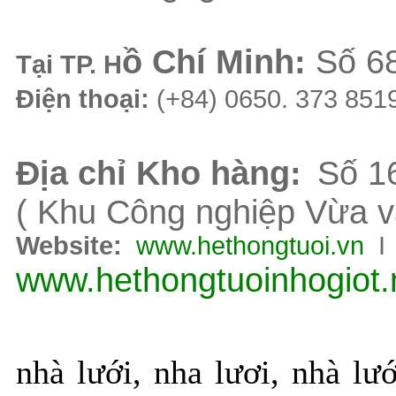
ồ Chí Minh
:
Số 68
Tại TP. H
Điện thoại:
(+84) 0650. 373 85
Địa chỉ Kho hàng:
Số 16
( Khu Công nghiệp Vừa v
Website:
www.hethongtuoi.vn
I
www.hethongtuoinhogiot.
nhà lưới, nha lươi, nhà lư