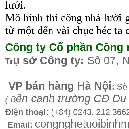
lưới.
Mô hình thi công nhà lưới 
từ một đến vài chục héc ta 
Công ty Cổ phần Công 
ụ sở Công ty:
Số 07, 
Tr
VP b
án
h
àng
Hà Nội
:
Số 
ên cạnh trường CĐ Du l
( B
Điện thoại:
(+84)
0243. 212 366
congnghetuoibinh
Email: