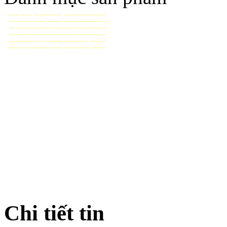
TƯỚI CẢNH QUAN
TƯỚI NÔNG NGHIỆP
TƯỚI SÂN VẬN ĐỘNG - GOLF
VẬT TƯ NHÀ KÍNH - NHÀ LƯỚI
HỆ THỐNG LỌC TỰ ĐỘNG
THIẾT BỊ ĐIỀU KHIỂN TỰ ĐỘNG
TƯ VẤN - THIẾT KẾ & THI CÔNG
Chi tiết tin