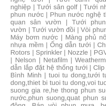
nghiệp
|
Tưới sân golf
|
Tưới nh
phun nước
|
Phun nước nghệ t
quan sân vườn
|
Tưới phun
vườn
|
Tưới vườn đồi
|
Vòi phu
Máy bơm nước | Màng phủ nôn
nhựa mềm | Ống dẫn tưới | Chậ
Rotors | Sprinkler | Nozzle | PGV
| Nelson | Netafilm | Weathermac
dẫn lắp đặt hệ thống tưới | Clip
Bình Minh | tuoi tu dong,tưới t
dong,thiet bi tuoi tu dong,voi 
suong gia re,he thong phun s
nước,phun suong,quat phun s
động, Bán vòi phun mưa, be