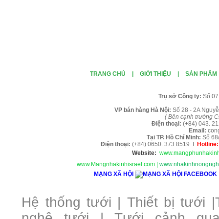
TRANG CHỦ
|
GIỚI THIỆU
|
SẢN PHẨM
Tr
ụ sở Công ty:
Số 07
VP b
án
h
àng
Hà Nội
:
Số 28 - 2A Nguyễ
( B
ên cạnh trường C
Điện thoại:
(+84)
043. 2
Email:
con
Tại TP. H
ồ Chí Minh
:
Số 68
Điện thoại:
(+84) 0650. 373 8519 I
Hotline
Website:
www.mangphunhakinh
www.Mangnhakinhisrael.com
|
www.nhakinhnongnghi
MẠNG XÃ HỘI
Hệ thống tưới
|
Thiết bị tưới
|
nghệ tưới
|
Tưới cảnh qu