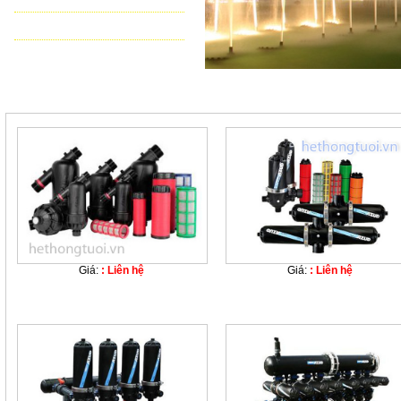
THIẾT BỊ ĐIỀU KHIỂN TỰ ĐỘNG
TƯ VẤN - THIẾT KẾ & THI CÔNG
Giá:
: Liên hệ
Giá:
: Liên hệ