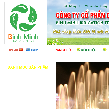
Về chúng tôi
I
Thông tin chung
TRANG CHỦ
GIỚI THIỆU
S
DANH MỤC SẢN PHẨM
TƯỚI CẢNH QUAN
TƯỚI NÔNG NGHIỆP
TƯỚI SÂN VẬN ĐỘNG - GOLF
VẬT TƯ NHÀ KÍNH - NHÀ LƯỚI
HỆ THỐNG LỌC TỰ ĐỘNG