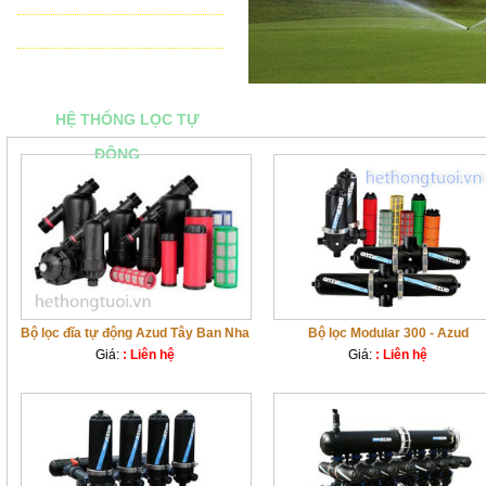
THIẾT BỊ ĐIỀU KHIỂN TỰ ĐỘNG
TƯ VẤN - THIẾT KẾ & THI CÔNG
HỆ THỐNG LỌC TỰ
ĐỘNG
Bộ lọc đĩa tự động Azud Tây Ban Nha
Bộ lọc Modular 300 - Azud
Giá:
: Liên hệ
Giá:
: Liên hệ