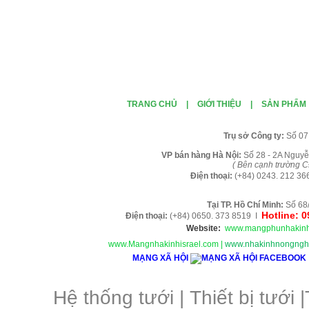
TRANG CHỦ
|
GIỚI THIỆU
|
SẢN PHẨM
Tr
ụ sở Công ty:
Số 07
VP b
án
h
àng
Hà Nội
:
Số 28 - 2A Nguyễ
( B
ên cạnh trường C
Điện thoại:
(+84)
0243. 212 36
Tại TP. H
ồ Chí Minh
:
Số 68
Hotline: 
Điện thoại:
(+84) 0650. 373 8519 I
Website:
www.mangphunhakinh
www.Mangnhakinhisrael.com
|
www.nhakinhnongnghi
MẠNG XÃ HỘI
Hệ thống tưới
|
Thiết bị tưới
|