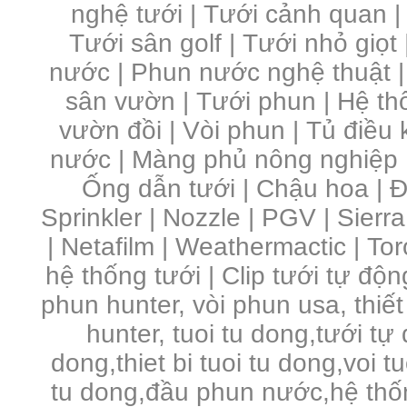
nghệ tưới
|
Tưới cảnh quan
Tưới sân golf
|
Tưới nhỏ giọt
nước
|
Phun nước nghệ thuật
sân vườn
|
Tưới phun
|
Hệ th
vườn đồi
|
Vòi phun
|
Tủ điều 
nước | Màng phủ nông nghiệp 
Ống dẫn tưới | Chậu hoa | Đầ
Sprinkler | Nozzle | PGV | Sierra
| Netafilm | Weathermactic | Toro
hệ thống tưới | Clip tưới tự độn
phun hunter, vòi phun usa, thiết
hunter, tuoi tu dong,tưới tự
dong,thiet bi tuoi tu dong,voi 
tu dong,đầu phun nước,hệ thố