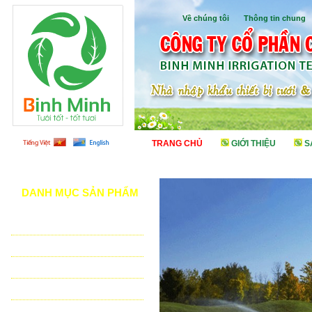
Về chúng tôi
I
Thông tin chung
TRANG CHỦ
GIỚI THIỆU
S
DANH MỤC SẢN PHẨM
TƯỚI CẢNH QUAN
TƯỚI NÔNG NGHIỆP
TƯỚI SÂN VẬN ĐỘNG - GOLF
VẬT TƯ NHÀ KÍNH - NHÀ LƯỚI
HỆ THỐNG LỌC TỰ ĐỘNG