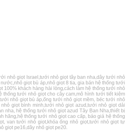
ới nhỏ giọt Israel,tưới nhỏ giọt tây ban nha,dây tưới nhỏ
m nước,nhỏ giọt bù áp,nhỏ giọt 8 tia, gia bán hệ thống tưới
 giọt 100% khách hàng hài lòng,cách làm hệ thống tưới nhỏ
hệ thống tưới nhỏ giọt cho cây cam,mô hình tưới tiết kiệm
 tưới nhỏ giọt bù áp,ống tưới nhỏ giọt mềm, béc tưới nhỏ
 nhỏ giọt bình minh,tưới nhỏ giọt azud,tưới nhỏ giọt dải
an nha, hệ thống tưới nhỏ giọt azud Tây Ban Nha,thiết bị
hính hãng,hệ thống tưới nhỏ giọt cao cấp, báo giá hệ thống
ọt, van tưới nhỏ giọt,khóa ống nhỏ giọt,tưới nhỏ giọt tự
hỏ giọt pe16,dây nhỏ giọt pe20.