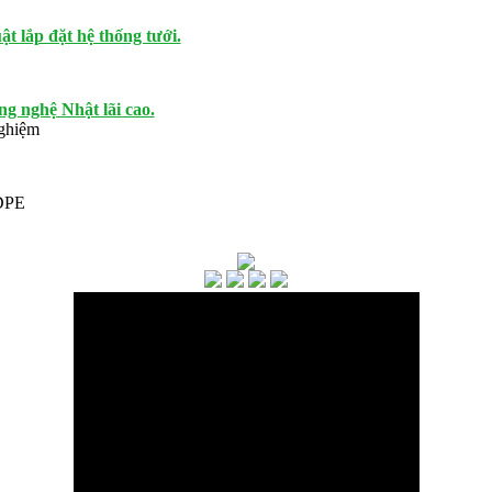
t lắp đặt hệ thống tưới.
g nghệ Nhật lãi cao.
nghiệm
HDPE