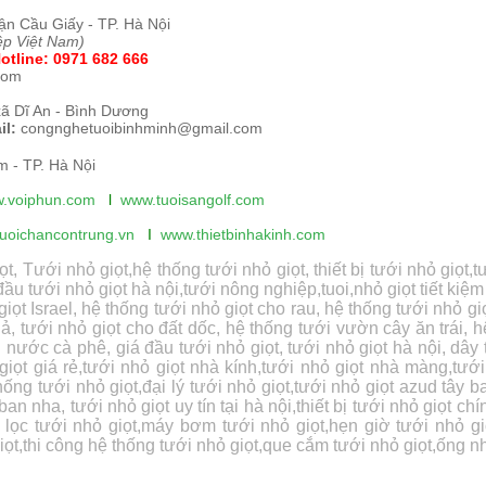
ận Cầu Giấy - TP. Hà Nội
ệp Việt Nam)
otline:
0971 682 666
com
xã Dĩ An - Bình Dương
il:
congnghetuoibinhminh@gmail.com
 - TP. Hà Nội
.voiphun.com
l
www.tuoisangolf.
com
uoichancontrung.vn
I
www.thietbinhakinh.com
Tưới nhỏ giọt,hệ thống tưới nhỏ giọt, thiết bị tưới nhỏ giọt,tư
đầu tưới nhỏ giọt hà nội,tưới nông nghiệp,tuoi,nhỏ giọt tiết kiệ
giọt Israel, hệ thống tưới nhỏ giọt cho rau, hệ thống tưới nhỏ
ả, tưới nhỏ giọt cho đất dốc, hệ thống tưới vườn cây ăn trái, 
nước cà phê, giá đầu tưới nhỏ giọt, tưới nhỏ giọt hà nội, dây
giọt giá rẻ,tưới nhỏ giọt nhà kính,tưới nhỏ giọt nhà màng,tưới
ng tưới nhỏ giọt,đại lý tưới nhỏ giọt,tưới nhỏ giọt azud tây b
an nha, tưới nhỏ giọt uy tín tại hà nội,thiết bị tưới nhỏ giọt c
ộ lọc tưới nhỏ giọt,máy bơm tưới nhỏ giọt,hẹn giờ tưới nhỏ gi
giọt,thi công hệ thống tưới nhỏ giọt,que cắm tưới nhỏ giọt,ống n