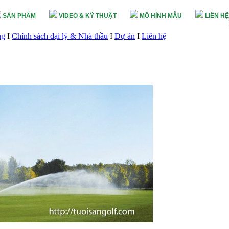
SẢN PHẨM
VIDEO & KỸ THUẬT
MÔ HÌNH MẪU
LIÊN HỆ
ng
I
Chính sách đại lý & Nhà thầu
I
Dự án
I
Liên hệ