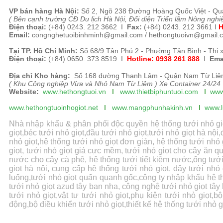
VP b
án
h
àng
Hà Nội
:
Số 2, Ngõ 238 Đường H
oàng Quốc Việt - Qu
( B
ên cạnh trường CĐ Du lịch Hà Nội, Đối diện Triển lãm Nông nghi
Điện thoại:
(+84)
0243. 212 3662 I
Fax:
(+84) 0243. 212 3661
I
H
Email:
congnghetuoibinhminh@gmail.com /
hethongtuoivn@gmail.
Tại TP. H
ồ Chí Minh
:
Số 68/9 Tân Phú 2 - Phường Tân Bình - Thị 
Điện thoại:
(+84) 0650. 373 8519 I
Hotline: 0938 261 888
I
Ema
Địa chỉ Kho hàng:
Số 168 đường Thanh Lâm - Quận Nam Từ Liêm
( Khu Công nghiệp Vừa và Nhỏ Nam Từ Liêm ) Xe Container 24/24
Website:
www.hethongtuoi.vn
I
www.thietbiphuntuoi.com
I
www
www.hethongtuoinhogiot.net
I
www.mangphunhakinh.vn
I
www.l
Nhà nhập khẩu & phân phối độc quyền hệ thống tưới nhỏ giọt, 
giọt,béc tưới nhỏ giọt,đầu tưới nhỏ giọt,tưới nhỏ giọt hà nội,
nhỏ giọt,hê thống tưới nhỏ giọt đơn giản, hệ thống tưới nhỏ 
giọt, tưới nhỏ giọt giá cực mềm, tưới nhỏ giọt cho cây ăn qu
nước cho cây cà phê, hệ thống tưới tiết kiệm nước,ống tưới 
giọt hà nội, cung cấp hệ thống tưới nhỏ giọt, dây tưới nhỏ 
luống,tưới nhỏ giọt quấn quanh gốc,công ty nhập khẩu hệ thố
tưới nhỏ giọt azud tây ban nha, công nghệ tưới nhỏ giọt tây b
tưới nhỏ giọt,vật tư tưới nhỏ giọt,phụ kiện tưới nhỏ giọt,b
động,bộ điều khiển tưới nhỏ giọt,thiết kế hệ thống tưới nhỏ 