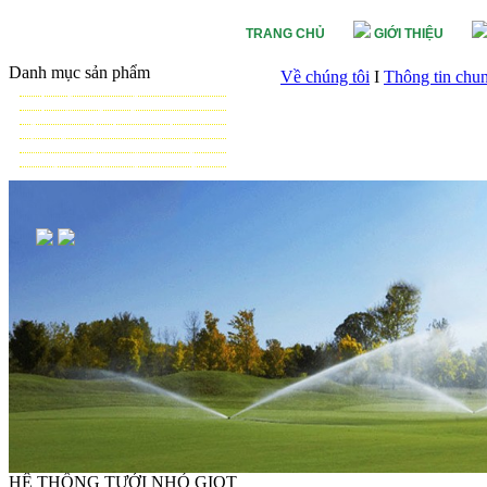
TRANG CHỦ
GIỚI THIỆU
Danh mục sản phẩm
Về chúng tôi
I
Thông tin chu
TƯỚI CẢNH QUAN
TƯỚI NÔNG NGHIỆP
TƯỚI SÂN VẬN ĐỘNG - GOLF
VẬT TƯ NHÀ KÍNH - NHÀ LƯỚI
HỆ THỐNG LỌC TỰ ĐỘNG
THIẾT BỊ ĐIỀU KHIỂN TỰ ĐỘNG
TƯ VẤN - THIẾT KẾ & THI CÔNG
HỆ THỐNG TƯỚI NHỎ GIỌT