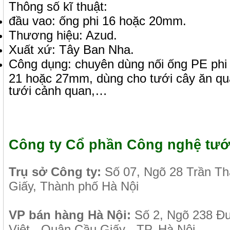
Thông số kĩ thuật:
đầu vao: ống phi 16 hoặc 20mm.
Thương hiệu: Azud.
Xuất xứ: Tây Ban Nha.
Công dụng: chuyên dùng nối ống PE phi 
21 hoặc 27mm, dùng cho tưới cây ăn qua
tưới cảnh quan,…
Công ty Cổ phần Công nghệ tướ
Tr
ụ sở Công ty:
Số 07, Ngõ 28 Trần T
Giấy, Thành phố Hà Nội
VP b
án
h
àng
Hà Nội
:
Số 2, Ngõ 238 Đ
Việt - Quận Cầu Giấy - TP. Hà Nội