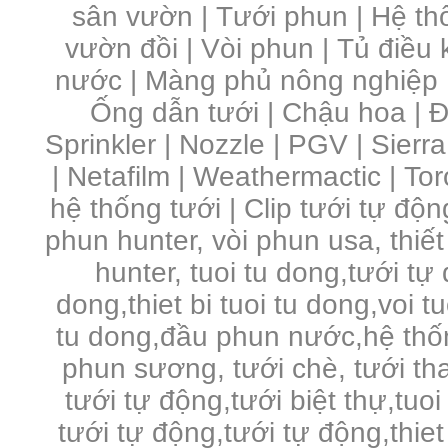
sân vườn
|
Tưới phun
|
Hệ th
vườn đồi
|
Vòi phun
|
Tủ điều 
nước | Màng phủ nông nghiệp 
Ống dẫn tưới | Chậu hoa | Đầ
Sprinkler | Nozzle | PGV | Sierra
| Netafilm | Weathermactic | Toro
hệ thống tưới | Clip tưới tự độn
phun hunter, vòi phun usa, thiết
hunter, tuoi tu dong,tưới tự
dong,thiet bi tuoi tu dong,voi 
tu dong,đầu phun nước,hệ thố
phun sương, tưới chè, tưới tha
tưới tự động,tưới biệt thự,tuo
tưới tự động,tưới tự động,thie