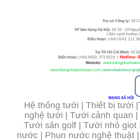
Tr
ụ sở Công ty:
Số 0
VP b
án
h
àng
Hà Nội
:
Số 28 - 2A Nguy
( B
ên cạnh trường C
Điện thoại:
(+84)
0243. 212 36
Tại TP. H
ồ Chí Minh
:
Số 68
Hotline: 
Điện thoại:
(+84) 0650. 373 8519 I
Website:
www.mangphunhakin
www.Mangnhakinhisrael.com
|
www.nhakinhnongngh
MẠNG XÃ HỘI
Hệ thống tưới
|
Thiết bị tưới
|
nghệ tưới
|
Tưới cảnh quan
Tưới sân golf
|
Tưới nhỏ giọt
nước
|
Phun nước nghệ thuật