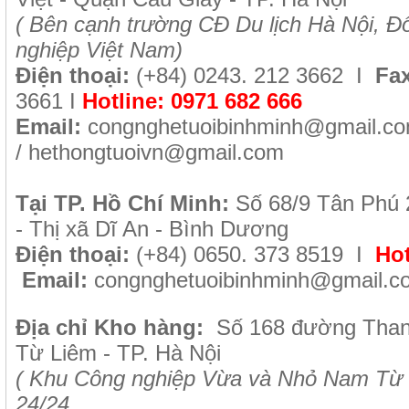
( B
ên cạnh trường CĐ Du lịch Hà Nội, Đố
nghiệp Việt Nam)
Điện thoại:
(+84)
0243. 212 3662 I
Fax
3661
I
Hotline:
0971 682 666
Email:
congnghetuoibinhminh@gmail.c
/
hethongtuoivn@gmail.com
Tại TP. H
ồ Chí Minh
:
Số 68/9 Tân Phú 
- Thị xã Dĩ An - Bình Dương
Điện thoại:
(+84) 0650. 373 8519 I
Hot
Email:
congnghetuoibinhminh@gmail.c
Địa chỉ Kho hàng:
Số 168 đường Tha
Từ Liêm - TP. Hà Nội
( Khu Công nghiệp Vừa và Nhỏ Nam Từ 
24/24