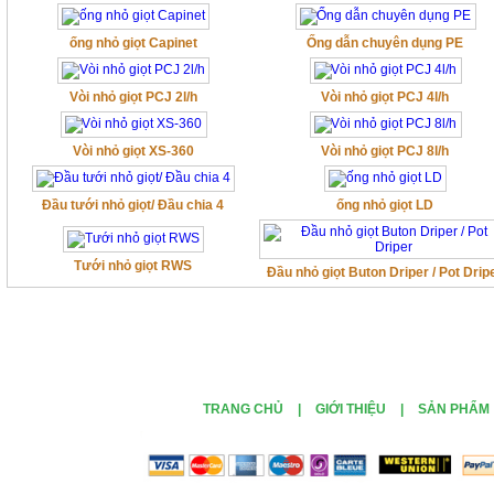
ống nhỏ giọt Capinet
Ống dẫn chuyên dụng PE
Vòi nhỏ giọt PCJ 2l/h
Vòi nhỏ giọt PCJ 4l/h
Vòi nhỏ giọt XS-360
Vòi nhỏ giọt PCJ 8l/h
Đầu tưới nhỏ giọt/ Đầu chia 4
ống nhỏ giọt LD
Tưới nhỏ giọt RWS
Đầu nhỏ giọt Buton Driper / Pot Drip
TRANG CHỦ
|
GIỚI THIỆU
|
SẢN PHẨM