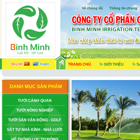
Về chúng tôi
I
Thông tin chung
TRANG CHỦ
GIỚI THIỆU
S
DANH MỤC SẢN PHẨM
TƯỚI CẢNH QUAN
TƯỚI NÔNG NGHIỆP
TƯỚI SÂN VẬN ĐỘNG - GOLF
VẬT TƯ NHÀ KÍNH - NHÀ LƯỚI
HỆ THỐNG LỌC TỰ ĐỘNG