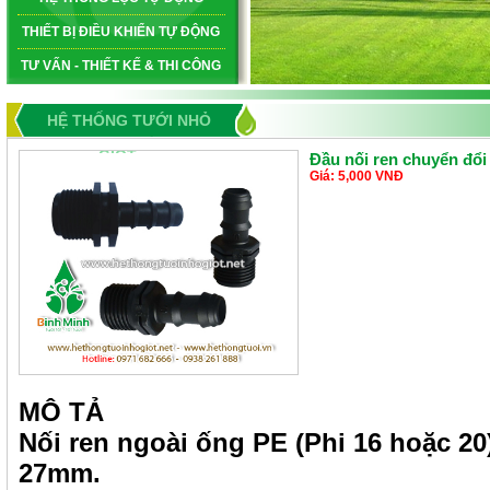
THIẾT BỊ ĐIỀU KHIỂN TỰ ĐỘNG
TƯ VẤN - THIẾT KẾ & THI CÔNG
HỆ THỐNG TƯỚI NHỎ
GIỌT
Đầu nối ren chuyển đổi
Giá: 5,000 VNĐ
MÔ TẢ
Nối ren ngoài ống PE (Phi 16 hoặc 20
27mm.