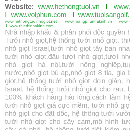
Website:
www.hethongtuoi.vn
I
www.
I
www.voiphun.com
l
www.tuoisangolf.
www.hethongtuoinhogiot.net
I
www.mangphunhakinh.vn
I
www.l
I
www.thietbinhakinh.com
Nhà nhập khẩu & phân phối độc quyền hệ
Tưới nhỏ giọt,hệ thống tưới nhỏ giọt, thiế
nhỏ giọt Israel,tưới nhỏ giọt tây ban nh
tưới nhỏ giọt,đầu tưới nhỏ giọt,tưới nh
nhỏ giọt hà nội,tưới nông nghiệp,tuo
nước,nhỏ giọt bù áp,nhỏ giọt 8 tia, gia
giọt,hê thống tưới nhỏ giọt đơn giản, 
Israel, hệ thống tưới nhỏ giọt cho rau, 
100% khách hàng hài lòng,cách làm hệ
tưới nhỏ giọt giá cực mềm, tưới nhỏ giọ
nhỏ giọt cho đất dốc, hệ thống tưới vườn
tưới nhỏ giọt cho cây cam,mô hình tư
cây cà phê, hệ thống tưới tiết kiệm 