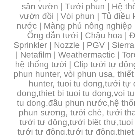
sân vườn
|
Tưới phun
|
Hệ th
vườn đồi
|
Vòi phun
|
Tủ điều 
nước | Màng phủ nông nghiệp 
Ống dẫn tưới | Chậu hoa | Đầ
Sprinkler | Nozzle | PGV | Sierra
| Netafilm | Weathermactic | Toro
hệ thống tưới | Clip tưới tự độn
phun hunter, vòi phun usa, thiết
hunter, tuoi tu dong,tưới tự
dong,thiet bi tuoi tu dong,voi 
tu dong,đầu phun nước,hệ thố
phun sương, tưới chè, tưới tha
tưới tự động,tưới biệt thự,tuo
tưới tự động,tưới tự động,thie