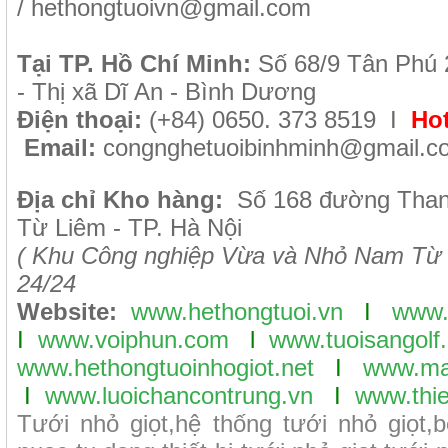
/
hethongtuoivn@gmail.com
Tại TP. H
ồ Chí Minh
:
Số 68/9 Tân Phú 
- Thị xã Dĩ An - Bình Dương
Điện thoại:
(+84) 0650. 373 8519 I
Hot
Email:
congnghetuoibinhminh@gmail.c
Địa chỉ Kho hàng:
Số 168 đường Tha
Từ Liêm - TP. Hà Nội
( Khu Công nghiệp Vừa và Nhỏ Nam Từ 
24/24
Website:
www.hethongtuoi.vn
I
www.
I
www.voiphun.com
l
www.tuoisangolf.
www.hethongtuoinhogiot.net
I
www.ma
I
www.luoichancontrung.vn
I
www.thie
Tưới nhỏ giọt,hệ thống tưới nhỏ giọt,b