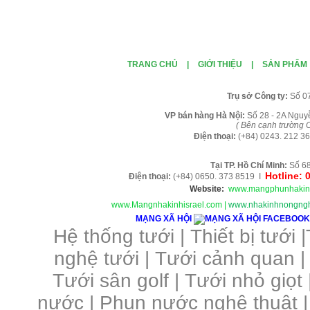
TRANG CHỦ
|
GIỚI THIỆU
|
SẢN PHẨM
Tr
ụ sở Công ty:
Số 0
VP b
án
h
àng
Hà Nội
:
Số 28 - 2A Nguy
( B
ên cạnh trường C
Điện thoại:
(+84)
0243. 212 36
Tại TP. H
ồ Chí Minh
:
Số 68
Hotline: 
Điện thoại:
(+84) 0650. 373 8519 I
Website:
www.mangphunhakin
www.Mangnhakinhisrael.com
|
www.nhakinhnongngh
MẠNG XÃ HỘI
Hệ thống tưới
|
Thiết bị tưới
|
nghệ tưới
|
Tưới cảnh quan
Tưới sân golf
|
Tưới nhỏ giọt
nước
|
Phun nước nghệ thuật