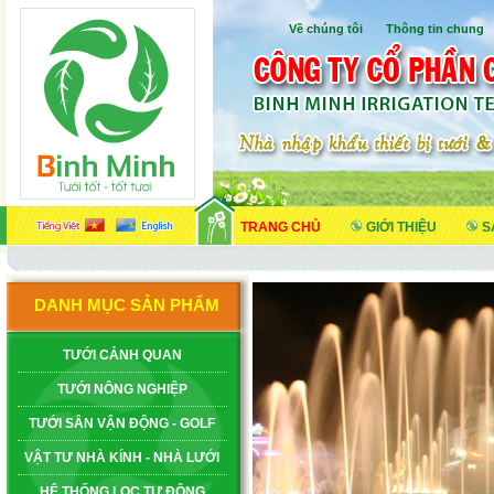
Về chúng tôi
I
Thông tin chung
TRANG CHỦ
GIỚI THIỆU
S
DANH MỤC SẢN PHẨM
TƯỚI CẢNH QUAN
TƯỚI NÔNG NGHIỆP
TƯỚI SÂN VẬN ĐỘNG - GOLF
VẬT TƯ NHÀ KÍNH - NHÀ LƯỚI
HỆ THỐNG LỌC TỰ ĐỘNG