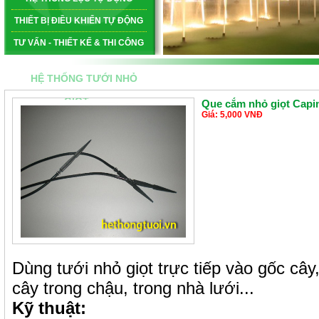
THIẾT BỊ ĐIỀU KHIỂN TỰ ĐỘNG
TƯ VẤN - THIẾT KẾ & THI CÔNG
HỆ THỐNG TƯỚI NHỎ
GIỌT
Que cắm nhỏ giọt Capi
Giá: 5,000 VNĐ
Dùng tưới nhỏ giọt trực tiếp vào gốc câ
cây trong chậu, trong nhà lưới...
Kỹ thuật: