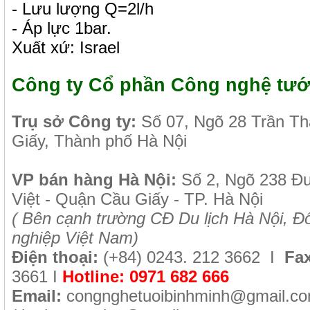
- Lưu lượng Q=2l/h
- Áp lực 1bar.
Xuất xứ: Israel
Công ty Cổ phần Công nghệ tướ
Tr
ụ sở Công ty:
Số 07, Ngõ 28 Trần T
Giấy, Thành phố Hà Nội
VP b
án
h
àng
Hà Nội
:
Số 2, Ngõ 238 Đ
Việt - Quận Cầu Giấy - TP. Hà Nội
( B
ên cạnh trường CĐ Du lịch Hà Nội, Đố
nghiệp Việt Nam)
Điện thoại:
(+84)
0243. 212 3662 I
Fax
3661
I
Hotline:
0971 682 666
Email:
congnghetuoibinhminh@gmail.c