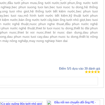
 nước,đầu tưới phun mưa,ống tưới nước,tưới phun,ống nước tưới
nghiep,bec phun suong tuoi lan,bec tuoi nuoc tu dong,hệ thống
,ong tuoi nho giot,hệ thống tưới tiết kiệm nước,bec phun tuoi
ay,bec tuoi rau,mô hình tưới nước tiết kiệm,kỹ thuật tưới phun
iết kiệm nước,bán ống nước tưới cây,bán ống tưới nhỏ giọt,bec tuoi
un nước nghệ thuật,nuoc phun nghe thuat,đầu phun nước nghệ
 phun nước nghệ thuật,thiet bi tuoi nuoc tu dong,thiết bị đài phun
i phun nuoc,thiet bi voi nuoc,thiet bi nuoc dan dung,dau phun
ng,dau phun nuoc tuoi cay,dau phun nuoc tu dong,thiết bị nông
 máy nông nghiệp,may nong nghiep hien dai
Điểm
5
/5 dựa vào
39
đánh giá