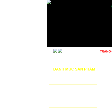
TRANG
DANH MỤC SẢN PHẨM
TƯỚI CẢNH QUAN
TƯỚI NÔNG NGHIỆP
TƯỚI SÂN VẬN ĐỘNG - GOLF
VẬT TƯ NHÀ KÍNH - NHÀ LƯỚI
HỆ THỐNG LỌC TỰ ĐỘNG