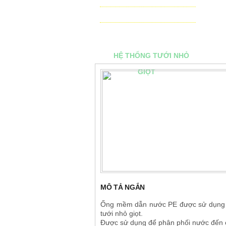
THIẾT BỊ ĐIỀU KHIỂN TỰ ĐỘNG
TƯ VẤN - THIẾT KẾ & THI CÔNG
HỆ THỐNG TƯỚI NHỎ
GIỌT
MÔ TẢ NGẮN
Ống mềm dẫn nước PE được sử dụng r
tưới nhỏ giọt.
Được sử dụng để phân phối nước đến 