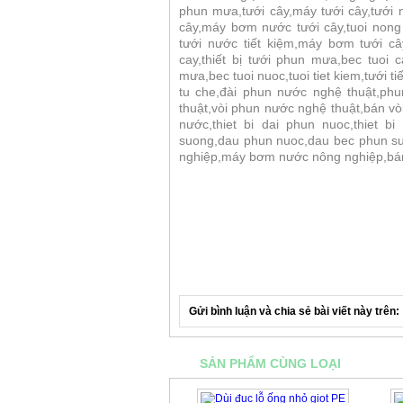
phun mưa,tưới cây,máy tưới cây,tưới
cây,máy bơm nước tưới cây,tuoi nong 
tưới nước tiết kiệm,máy bơm tưới cây
cay,thiết bị tưới phun mưa,bec tuoi c
mưa,bec tuoi nuoc,tuoi tiet kiem,tưới t
tu che,đài phun nước nghệ thuật,ph
thuật,vòi phun nước nghệ thuật,bán vòi
nước,thiet bi dai phun nuoc,thiet b
suong,dau phun nuoc,dau bec phun suo
nghiệp,máy bơm nước nông nghiệp,bán
Gửi bình luận và chia sẻ bài viết này trên:
SẢN PHẨM CÙNG LOẠI