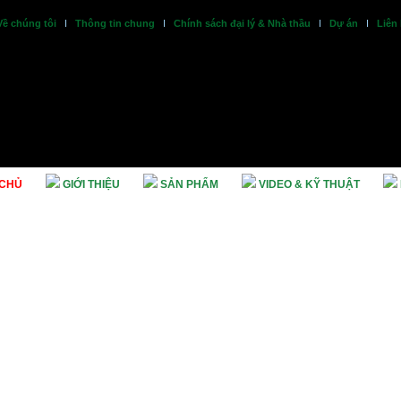
Về chúng tôi
I
Thông tin chung
I
Chính sách đại lý & Nhà thầu
I
Dự án
I
Liên
 CHỦ
GIỚI THIỆU
SẢN PHẨM
VIDEO & KỸ THUẬT