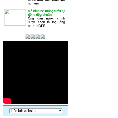
nghiệm
Mô hình hệ thống tưới tự
động tiêu chuẩn.
Ống dẫn nước chính
được chọn là loại ống
nhựa HDPE