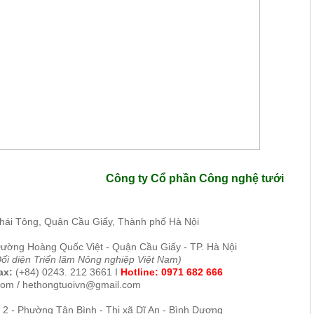
Công ty Cổ phần Công nghệ tưới
Thái Tông, Quận Cầu Giấy, Thành phố Hà Nội
Đường H
oàng Quốc Việt - Quận Cầu Giấy - TP. Hà Nội
Đối diện Triển lãm Nông nghiệp Việt Nam)
x:
(+84) 0243. 212 3661
I
Hotline:
0971 682 666
com /
hethongtuoivn@gmail.com
 2 - Phường Tân Bình - Thị xã Dĩ An - Bình Dương