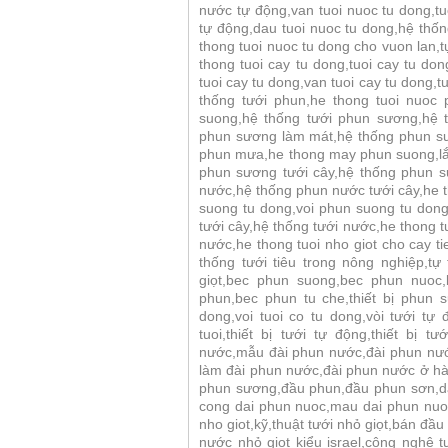
nước tự động,van tuoi nuoc tu dong,tuo
tự động,dau tuoi nuoc tu dong,hệ thốn
thong tuoi nuoc tu dong cho vuon lan,t
thong tuoi cay tu dong,tuoi cay tu don
tuoi cay tu dong,van tuoi cay tu dong,t
thống tưới phun,he thong tuoi nuoc
suong,hệ thống tưới phun sương,hệ 
phun sương làm mát,hệ thống phun sươ
phun mưa,he thong may phun suong,lắ
phun sương tưới cây,hệ thống phun s
nước,hệ thống phun nước tưới cây,he 
suong tu dong,voi phun suong tu dong,
tưới cây,hệ thống tưới nước,he thong tu
nước,he thong tuoi nho giot cho cay ti
thống tưới tiêu trong nông nghiệp,tự
giọt,bec phun suong,bec phun nuoc
phun,bec phun tu che,thiết bị phun 
dong,voi tuoi co tu dong,vòi tưới tự đ
tuoi,thiết bị tưới tự động,thiết bị tư
nước,mẫu đài phun nước,đài phun nước
làm đài phun nước,đài phun nước ở h
phun sương,đầu phun,đầu phun sơn,dai
cong dai phun nuoc,mau dai phun nuoc,
nho giot,kỹ,thuật tưới nhỏ giọt,bán đầu 
nước nhỏ giọt kiểu israel,công nghệ t