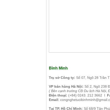
Bình Minh
Tr
ụ sở Công ty:
Số 07, Ngõ 28 Trần 
VP b
án
h
àng
Hà Nội
:
Số 2, Ngõ 238 
( B
ên cạnh trường CĐ Du lịch Hà Nội, 
Điện thoại:
(+84)
0243. 212 3662 I
Fa
Email:
congnghetuoibinhminh@gmail.
Tại TP. H
ồ Chí Minh
:
Số 68/9 Tân Phú