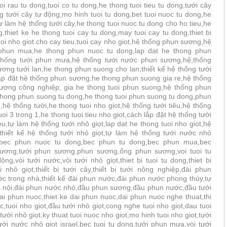
i rau tu dong,tuoi co tu dong,he thong tuoi tieu tu dong,tưới cây
g tưới cây tự động,mo hinh tuoi tu dong,bet tuoi nuoc tu dong,he
ự làm hệ thống tưới cây,he thong tuoi nuoc tu dong cho ho tieu,he
g,thiet ke he thong tuoi cay tu dong,may tuoi cay tu dong,thiet bi
uoi nho giot cho cay tieu,tuoi cay nho giot,hệ thống phun sương,hệ
 phun mua,he thong phun nuoc tu dong,lap dat he thong phun
thống tưới phun mưa,hệ thống tưới nước phun sương,hệ,thống
ng tưới lan,he thong phun suong cho lan,thiết kế hệ thống tưới
p đặt hệ thống phun sương,he thong phun suong gia re,hệ thống
ương công nghiệp, gia he thong tuoi phun suong,hệ thống phun
thong phun suong tu dong,he thong tuoi phun suong tu dong,phun
hệ thống tưới,he thong tuoi nho giot,hệ thống tưới tiêu,hệ thống
oi 3 trong 1,he thong tuoi tieu nho giot,cách lắp đặt hệ thống tưới
eu,tự làm hệ thống tưới nhỏ giọt,lap dat he thong tuoi nho giot,hệ
 thiết kế hệ thống tưới nhỏ giọt,tự làm hệ thống tưới nước nhỏ
,bec phun nuoc tu dong,bec phun tu dong,bec phun mua,bec
sương,tưới phun sương,phun sương,ống phun sương,voi tuoi tu
ộng,vòi tưới nước,vòi tưới nhỏ giọt,thiet bi tuoi tu dong,thiet bi
ới nhỏ giọt,thiết bị tưới cây,thiết bị tưới nông nghiệp,đài phun
 trong nhà,thiết kế đài phun nước,đài phun nước phong thủy,tự
à nội,đài phun nước nhỏ,đầu phun sương,đầu phun nước,đầu tưới
 phun nuoc,thiet ke dai phun nuoc,dai phun nuoc nghe thuat,thi
tuoi nho giot,đầu tưới nhỏ giọt,cong nghe tuoi nho giot,dau tuoi
tưới nhỏ giọt,ky thuat tuoi nuoc nho giot,mo hinh tuoi nho giot,tưới
ưới nước nhỏ giọt israel,bec tuoi tu dong,tưới phun mưa,vòi tưới