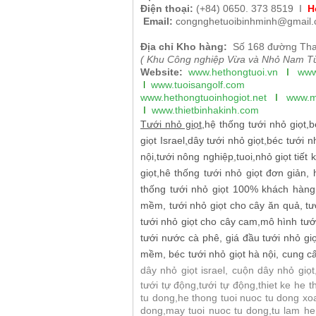
Điện thoại:
(+84) 0650. 373 8519 I
H
Email:
congnghetuoibinhminh@gmail
Địa chỉ Kho hàng:
Số 168 đường Tha
( Khu Công nghiệp Vừa và Nhỏ Nam Từ
Website:
www.hethongtuoi.vn
I
www
l
www.tuoisangolf.
com
www.hethongtuoinhogiot.net
I
www.m
I
www.thietbinhakinh.com
Tưới nhỏ giọt,
hệ thống tưới nhỏ giọt
,
b
giọt Israel
,
dây tưới nhỏ giọt
,
béc tưới n
nội
,
tưới nông nghiệp
,
tuoi
,
nhỏ giọt tiết
giọt,hê thống tưới nhỏ giọt đơn giản, 
thống tưới nhỏ giọt 100% khách hàng h
mềm, tưới nhỏ giọt cho cây ăn quả, tướ
tưới nhỏ giọt cho cây cam,mô hình tưới
tưới nước cà phê, giá đầu tưới nhỏ giọ
mềm, béc tưới nhỏ giọt hà nội, cung cấ
dây nhỏ giọt israel, cuộn dây nhỏ giọ
tưới tự động,tưới tự động,thiet ke he 
tu dong,he thong tuoi nuoc tu dong xoa
dong,may tuoi nuoc tu dong,tu lam he 