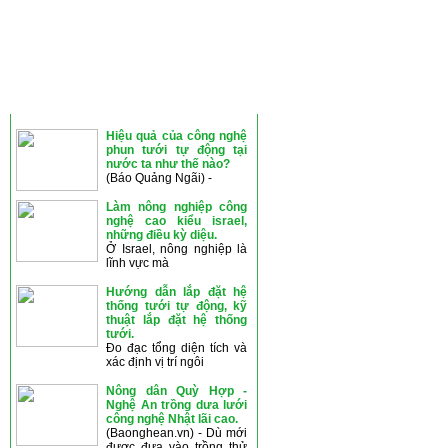
THÔNG TIN MỚI
Hiệu quả của công nghệ
phun tưới tự động tại
nước ta như thế nào?
(Báo Quảng Ngãi) -
Làm nông nghiệp công
nghệ cao kiểu israel,
những điều kỳ diệu.
Ở Israel, nông nghiệp là
lĩnh vực mà
Hướng dẫn lắp đặt hệ
thống tưới tự động, kỹ
thuật lắp đặt hệ thống
tưới.
Đo đạc tổng diện tích và
xác định vị trí ngôi
Nông dân Quỳ Hợp -
Nghệ An trồng dưa lưới
công nghệ Nhật lãi cao.
(Baonghean.vn) - Dù mới
được đưa vào trồng thử