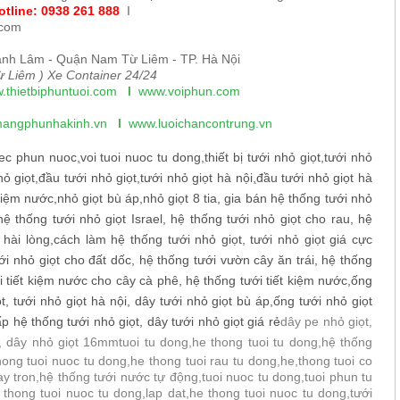
otline: 0938 261 888
I
.com
nh Lâm - Quận Nam Từ Liêm - TP. Hà Nội
 Liêm ) Xe Container 24/24
.thietbiphuntuoi.com
I
www.voiphun.com
angphunhakinh.vn
I
www.luoichancontrung.vn
ec phun nuoc
,
voi tuoi nuoc tu dong
,
thiết bị tưới nhỏ giọt
,
tưới nhỏ
hỏ giọt
,
đầu tưới nhỏ giọt
,
tưới nhỏ giọt hà nội
,
đầu tưới nhỏ giọt hà
 kiệm nước
,
nhỏ giọt bù áp
,
nhỏ giọt 8 tia, gia bán hệ thống tưới nhỏ
hệ thống tưới nhỏ giọt Israel, hệ thống tưới nhỏ giọt cho rau, hệ
ài lòng,cách làm hệ thống tưới nhỏ giọt, tưới nhỏ giọt giá cực
i nhỏ giọt cho đất dốc, hệ thống tưới vườn cây ăn trái, hệ thống
 tiết kiệm nước cho cây cà phê, hệ thống tưới tiết kiệm nước,ống
t, tưới nhỏ giọt hà nội, dây tưới nhỏ giọt bù áp,ống tưới nhỏ giọt
p hệ thống tưới nhỏ giọt, dây tưới nhỏ giọt giá rẻ
dây pe nhỏ giọt,
t, dây nhỏ giọt 16mm
tuoi tu dong,he thong tuoi tu dong,hệ thống
thong tuoi nuoc tu dong,he thong tuoi rau tu dong,he,thong tuoi co
y tron,hệ thống tưới nước tự động,tuoi nuoc tu dong,tuoi phun tu
thong tuoi nuoc tu dong,lap dat,he thong tuoi nuoc tu dong,tưới