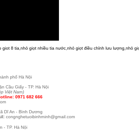
 giot 8 tia,nhỏ giọt nhiều tia nước,nhỏ giọt điều chỉnh lưu lượng,nhỏ g
hành phố Hà Nội
ận Cầu Giấy - TP. Hà Nội
ệp Việt Nam)
otline:
0971 682 666
com
xã Dĩ An - Bình Dương
il:
congnghetuoibinhminh@gmail.com
 - TP. Hà Nội