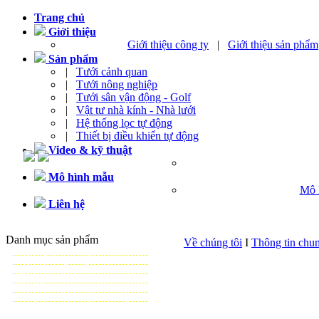
Trang chủ
Giới thiệu
Giới thiệu công ty
|
Giới thiệu sản phẩm
Sản phẩm
|
Tưới cảnh quan
|
Tưới nông nghiệp
|
Tưới sân vận động - Golf
|
Vật tư nhà kính - Nhà lưới
|
Hệ thống lọc tự động
|
Thiết bị điều khiển tự động
Video & kỹ thuật
Mô hình mẫu
Mô 
Liên hệ
Danh mục sản phẩm
Về chúng tôi
I
Thông tin chu
TƯỚI CẢNH QUAN
TƯỚI NÔNG NGHIỆP
TƯỚI SÂN VẬN ĐỘNG - GOLF
VẬT TƯ NHÀ KÍNH - NHÀ LƯỚI
HỆ THỐNG LỌC TỰ ĐỘNG
THIẾT BỊ ĐIỀU KHIỂN TỰ ĐỘNG
TƯ VẤN - THIẾT KẾ & THI CÔNG