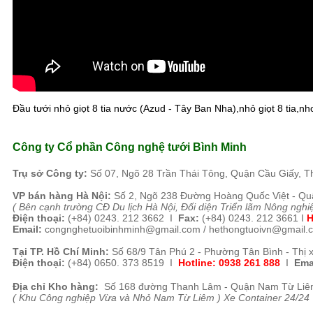
Đầu tưới nhỏ giọt 8 tia nước (Azud - Tây Ban Nha),nhỏ giọt 8 tia,nho
Công ty Cổ phần Công nghệ tưới Bình Minh
Tr
ụ sở Công ty:
Số 07, Ngõ 28 Trần Thái Tông, Quận Cầu Giấy, T
VP b
án
h
àng
Hà Nội
:
Số 2, Ngõ 238 Đường H
oàng Quốc Việt - Qu
( B
ên cạnh trường CĐ Du lịch Hà Nội, Đối diện Triển lãm Nông nghi
Điện thoại:
(+84)
0243. 212 3662 I
Fax:
(+84) 0243. 212 3661
I
H
Email:
congnghetuoibinhminh@gmail.com /
hethongtuoivn@gmail.
Tại TP. H
ồ Chí Minh
:
Số 68/9 Tân Phú 2 - Phường Tân Bình - Thị 
Điện thoại:
(+84) 0650. 373 8519 I
Hotline: 0938 261 888
I
Ema
Địa chỉ Kho hàng:
Số 168 đường Thanh Lâm - Quận Nam Từ Liêm
( Khu Công nghiệp Vừa và Nhỏ Nam Từ Liêm ) Xe Container 24/24