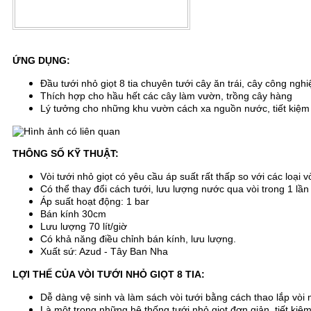
ỨNG DỤNG:
Đầu tưới nhỏ giọt 8 tia chuyên tưới cây ăn trái, cây công nghi
Thích hợp cho hầu hết các cây làm vườn, trồng cây hàng
Lý tưởng cho những khu vườn cách xa nguồn nước, tiết kiệm
THÔNG SỐ KỸ THUẬT:
Vòi tưới nhỏ giọt có yêu cầu áp suất rất thấp so với các loại v
Có thể thay đổi cách tưới, lưu lượng nước qua vòi trong 1 l
Áp suất hoạt động: 1 bar
Bán kính 30cm
Lưu lượng 70 lít/giờ
Có khả năng điều chỉnh bán kính, lưu lượng.
Xuất sứ: Azud - Tây Ban Nha
LỢI THẾ CỦA VÒI TƯỚI NHỎ GIỌT 8 TIA:
Dễ dàng vệ sinh và làm sách vòi tưới bằng cách thao lắp vòi
Là một trong những hệ thống tưới nhỏ giọt đơn giản, tiết kiệm