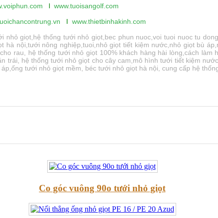
.voiphun.com
l
www.tuoisangolf.
com
uoichancontrung.vn
I
www.thietbinhakinh.com
hỏ giọt,hệ thống tưới nhỏ giọt,bec phun nuoc,voi tuoi nuoc tu dong,thi
ọt hà nội,tưới nông nghiệp,tuoi,nhỏ giọt tiết kiệm nước,nhỏ giọt bù áp,
ọt cho rau, hệ thống tưới nhỏ giọt 100% khách hàng hài lòng,cách làm h
ăn trái, hệ thống tưới nhỏ giọt cho cây cam,mô hình tưới tiết kiệm nướ
ù áp,ống tưới nhỏ giọt mềm, béc tưới nhỏ giọt hà nội, cung cấp hệ thống 
Co góc vuông 90o tưới nhỏ giọt