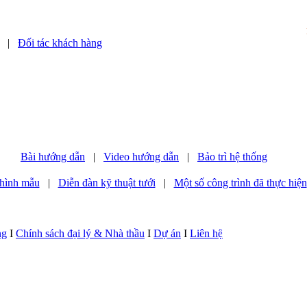
|
Đối tác khách hàng
Bài hướng dẫn
|
Video hướng dẫn
|
Bảo trì hệ thống
hình mẫu
|
Diễn đàn kỹ thuật tưới
|
Một số công trình đã thực hiện
ng
I
Chính sách đại lý & Nhà thầu
I
Dự án
I
Liên hệ