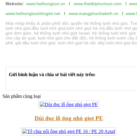
Website:
www.hethongtuoi.vn
I
www.thietbiphuntuoi.com
I
www
www.hethongtuoinhogiot.net
I
www.mangphunhakinh.vn
I
www.l
Nhà nhập khẩu & phân phối độc quyền hệ thống tưới nhỏ giọt, Tưới n
tưới nhỏ giọt,đầu tưới nhỏ giọt,tưới nhỏ giọt hà nội,đầu tưới nhỏ gi
giọt đơn giản, hệ thống tưới nhỏ giọt Israel, hệ thống tưới nhỏ gi
cho cây ăn quả, tưới nhỏ giọt cho đất dốc, hệ thống tưới vườn cây 
phê, giá đầu tưới nhỏ giọt, tưới nhỏ giọt hà nội, dây tưới nhỏ giọt b
Gửi bình luận và chia sẻ bài viết này trên:
Sản phẩm cùng loại
Dùi đục lỗ ống nhỏ giọt PE