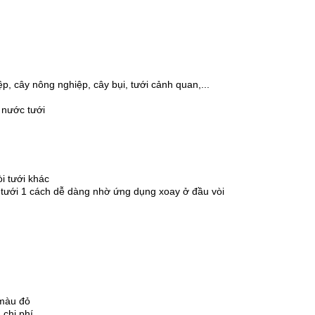
ệp, cây nông nghiệp, cây bụi, tưới cảnh quan,...
 nước tưới
òi tưới khác
ần tưới 1 cách dễ dàng nhờ ứng dụng xoay ở đầu vòi
 màu đỏ
 chi phí