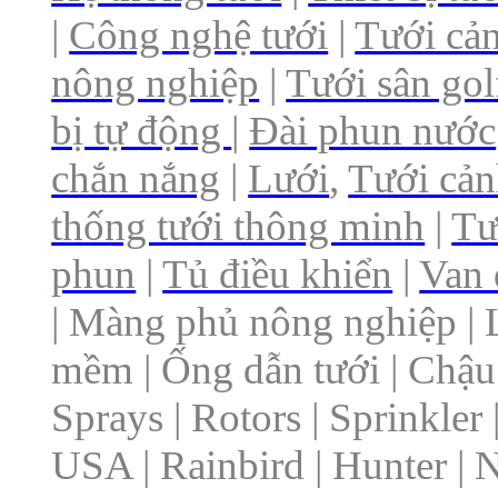
|
Công nghệ tưới
|
Tưới cả
nông nghiệp
|
Tưới sân go
bị tự động
|
Đài phun nước
chắn nắng
|
Lưới
,
Tưới cả
thống tưới thông minh
|
Tư
phun
|
Tủ điều khiển
|
Van 
| Màng phủ nông nghiệp | 
mềm | Ống dẫn tưới | Chậu 
Sprays | Rotors | Sprinkler |
USA | Rainbird | Hunter | N