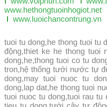
I
www.voiphun.com
l
www.t
www.hethongtuoinhogiot.net
I
www.luoichancontrung.vn
tuoi tu dong,he thong tuoi tu
động,thiet ke he thong tuoi 
dong,he,thong tuoi co tu don
tron,hệ thống tưới nước tự đ
dong,may tuoi nuoc tu don
dong,lap dat,he thong tuoi n
tuoi nuoc tu dong,tuoi rau tu
tieu tu dong,tưới cây tự độ