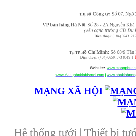
ụ sở Công ty:
Số 07, Ngõ 
Tr
VP b
án
h
àng
Hà Nội
Số 28 - 2A Nguyễn Khả 
:
ên cạnh trường CĐ Du l
( B
Điện thoại:
(+84)
0243. 21
ồ Chí Minh
:
Số 68/9 Tân 
Tại TP. H
Điện thoại:
(+84) 0650. 373 8519 I
Website:
www.mangphunha
www.Mangnhakinhisrael.com
|
www.nhakinhnong
MẠNG XÃ HỘI
Hệ thống tưới
|
Thiết bị tướ