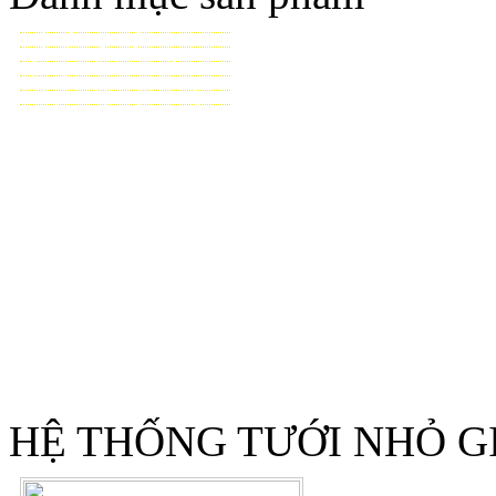
TƯỚI CẢNH QUAN
TƯỚI NÔNG NGHIỆP
TƯỚI SÂN VẬN ĐỘNG - GOLF
VẬT TƯ NHÀ KÍNH - NHÀ LƯỚI
HỆ THỐNG LỌC TỰ ĐỘNG
THIẾT BỊ ĐIỀU KHIỂN TỰ ĐỘNG
TƯ VẤN - THIẾT KẾ & THI CÔNG
HỆ THỐNG TƯỚI NHỎ G