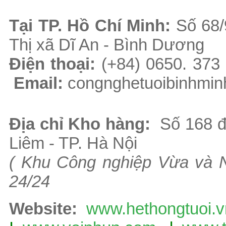
Tại TP. H
ồ Chí Minh
:
Số 68/
Thị xã Dĩ An - Bình Dương
Điện thoại:
(+84) 0650. 37
Email:
congnghetuoibinhmi
Địa chỉ Kho hàng:
Số 168 
Liêm - TP. Hà Nội
( Khu Công nghiệp Vừa và 
24/24
Website:
www.hethongtuoi.v