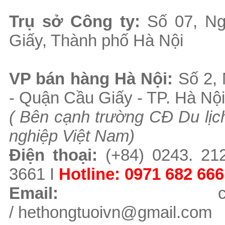
Tr
ụ sở Công ty:
Số 07, Ng
Giấy, Thành phố Hà Nội
VP b
án
h
àng
Hà Nội
:
Số 2,
- Quận Cầu Giấy - TP. Hà Nội
( B
ên cạnh trường CĐ Du lịch
nghiệp Việt Nam)
Điện thoại:
(+84)
0243. 21
3661
I
Hotline:
0971 682 666
Email:
/
hethongtuoivn@gmail.com